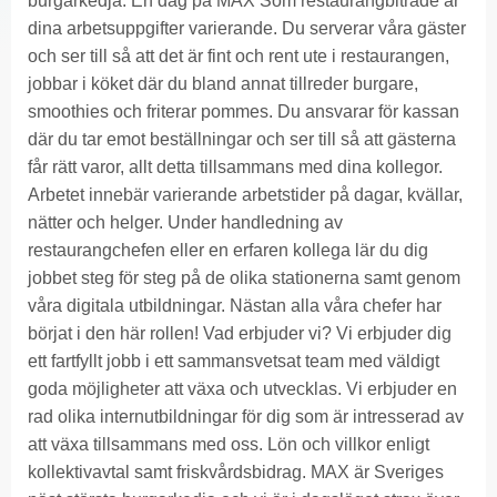
burgarkedja. En dag på MAX Som restaurangbiträde är
dina arbetsuppgifter varierande. Du serverar våra gäster
och ser till så att det är fint och rent ute i restaurangen,
jobbar i köket där du bland annat tillreder burgare,
smoothies och friterar pommes. Du ansvarar för kassan
där du tar emot beställningar och ser till så att gästerna
får rätt varor, allt detta tillsammans med dina kollegor.
Arbetet innebär varierande arbetstider på dagar, kvällar,
nätter och helger. Under handledning av
restaurangchefen eller en erfaren kollega lär du dig
jobbet steg för steg på de olika stationerna samt genom
våra digitala utbildningar. Nästan alla våra chefer har
börjat i den här rollen! Vad erbjuder vi? Vi erbjuder dig
ett fartfyllt jobb i ett sammansvetsat team med väldigt
goda möjligheter att växa och utvecklas. Vi erbjuder en
rad olika internutbildningar för dig som är intresserad av
att växa tillsammans med oss. Lön och villkor enligt
kollektivavtal samt friskvårdsbidrag. MAX är Sveriges