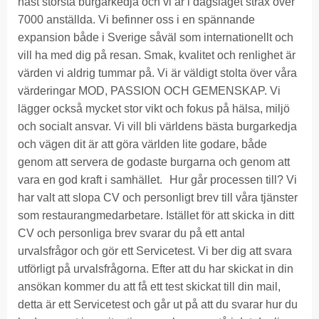
näst största burgarkedja och vi är i dagsläget strax över
7000 anställda. Vi befinner oss i en spännande
expansion både i Sverige såväl som internationellt och
vill ha med dig på resan. Smak, kvalitet och renlighet är
värden vi aldrig tummar på. Vi är väldigt stolta över våra
värderingar MOD, PASSION OCH GEMENSKAP. Vi
lägger också mycket stor vikt och fokus på hälsa, miljö
och socialt ansvar. Vi vill bli världens bästa burgarkedja
och vägen dit är att göra världen lite godare, både
genom att servera de godaste burgarna och genom att
vara en god kraft i samhället. Hur går processen till? Vi
har valt att slopa CV och personligt brev till våra tjänster
som restaurangmedarbetare. Istället för att skicka in ditt
CV och personliga brev svarar du på ett antal
urvalsfrågor och gör ett Servicetest. Vi ber dig att svara
utförligt på urvalsfrågorna. Efter att du har skickat in din
ansökan kommer du att få ett test skickat till din mail,
detta är ett Servicetest och går ut på att du svarar hur du