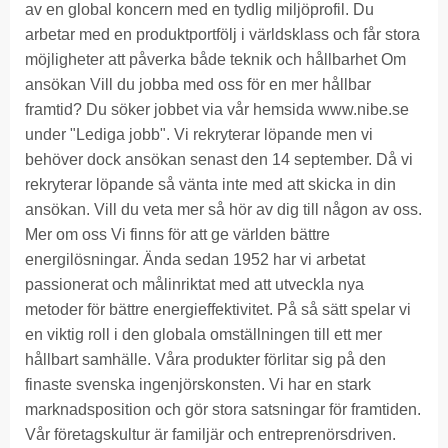
av en global koncern med en tydlig miljöprofil. Du
arbetar med en produktportfölj i världsklass och får stora
möjligheter att påverka både teknik och hållbarhet Om
ansökan Vill du jobba med oss för en mer hållbar
framtid? Du söker jobbet via vår hemsida
www.nibe.se
under "Lediga jobb". Vi rekryterar löpande men vi
behöver dock ansökan senast den 14 september. Då vi
rekryterar löpande så vänta inte med att skicka in din
ansökan. Vill du veta mer så hör av dig till någon av oss.
Mer om oss Vi finns för att ge världen bättre
energilösningar. Ända sedan 1952 har vi arbetat
passionerat och målinriktat med att utveckla nya
metoder för bättre energieffektivitet. På så sätt spelar vi
en viktig roll i den globala omställningen till ett mer
hållbart samhälle. Våra produkter förlitar sig på den
finaste svenska ingenjörskonsten. Vi har en stark
marknadsposition och gör stora satsningar för framtiden.
Vår företagskultur är familjär och entreprenörsdriven.