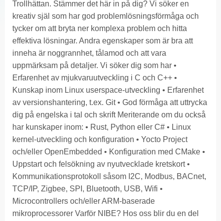
Trollhättan. Stämmer det här in på dig? Vi söker en
kreativ själ som har god problemlösningsförmåga och
tycker om att bryta ner komplexa problem och hitta
effektiva lösningar. Andra egenskaper som är bra att
inneha är noggrannhet, tålamod och att vara
uppmärksam på detaljer. Vi söker dig som har •
Erfarenhet av mjukvaruutveckling i C och C++ •
Kunskap inom Linux userspace-utveckling • Erfarenhet
av versionshantering, t.ex. Git • God förmåga att uttrycka
dig på engelska i tal och skrift Meriterande om du också
har kunskaper inom: • Rust, Python eller C# • Linux
kernel-utveckling och konfiguration • Yocto Project
och/eller OpenEmbedded • Konfiguration med CMake •
Uppstart och felsökning av nyutvecklade kretskort •
Kommunikationsprotokoll såsom I2C, Modbus, BACnet,
TCP/IP, Zigbee, SPI, Bluetooth, USB, Wifi •
Microcontrollers och/eller ARM-baserade
mikroprocessorer Varför NIBE? Hos oss blir du en del