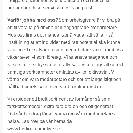
Tidigare erfarenhet av bilbranschen och specifikt
begagnade bilar ser vi som ett stort plus!
Varför jobba med oss?
Som arbetsgivare är vi bra på
att tillvara ta på drivna och engagerade medarbetare.
Hos oss finns det många karriärvägar att välja – vår
inställning är att individer med rätt potential ska kunna
växa med oss. När du som medarbetare växer med oss
växer även vi som företag. Vi är ansvarstagande och
säkerställer schyssta och rättvisa anställningsvillkor och
samtliga verksamheter omfattas av kollektivavtal. Vi
värnar om våra medarbetare och ser ett långsiktigt och
hållbart arbetsliv som en stark konkurrenskraft.
Vi erbjuder ett brett sortiment av förmåner så som
förskottsemester, extra föräldralön och ett generöst
friskvårdsbidrag för att värna om våra medarbetares
hälsa. Läs mer på vår hemsida
www.hedinautomotive.se