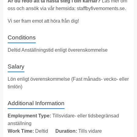
Är du redo att ta nästa steg i din karriär?
Läs mer om
oss och ansök via vår hemsida:
staffbyfivemoments.se
.
Vi ser fram emot att höra från dig!
Conditions
Deltid Anställningstid enligt överenskommelse
Salary
Lön enligt överenskommelse (Fast månads- vecko- eller
timlön)
Additional Information
Employment Type:
Tillsvidare- eller tidsbegränsad
anställning
Work Time:
Deltid
Duration:
Tills vidare