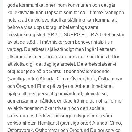
goda kommunikationer inom kommunen och det går
kollektivtrafik från Uppsala som tar ca 1 timme. Vänligen
notera att du vid eventuell anställning kan komma att
behöva visa upp utdrag ur belastnings samt
misstankeregistret. ARBETSUPPGIFTER Arbetet består
av att ge stöd till människor som behöver hjälp i sin
vardag. Du arbetar självständigt men ingår i ett team
tillsammans med annan vårdpersonal som finns till för
att stötta dig i det dagliga arbetet. De arbetsplatser vi
erbjuder jobb på är: Särskilt boende/äldreboende
(samtliga orter) Alunda, Gimo, Österbybruk, Östhammar
och Öregrund Finns på varje ort. Arbetet innebär att
hjälpa till med personlig omvårdnad, utevistelse,
gemensamma måltider, enklare träning och olika former
av aktiviteter som ökar trivseln och den sociala
samvaron. Vi bedriver omsorgen dygnet runt i våra
verksamheter. Hemtjänst (samtliga orter) Alunda, Gimo,
Österbybruk, Östhammar och Öregrund Du ger service