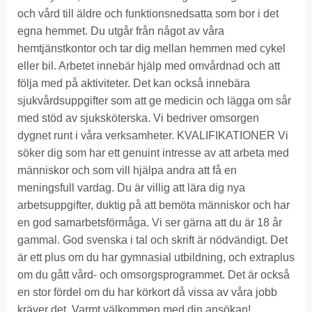
och vård till äldre och funktionsnedsatta som bor i det
egna hemmet. Du utgår från något av våra
hemtjänstkontor och tar dig mellan hemmen med cykel
eller bil. Arbetet innebär hjälp med omvårdnad och att
följa med på aktiviteter. Det kan också innebära
sjukvårdsuppgifter som att ge medicin och lägga om sår
med stöd av sjuksköterska. Vi bedriver omsorgen
dygnet runt i våra verksamheter. KVALIFIKATIONER Vi
söker dig som har ett genuint intresse av att arbeta med
människor och som vill hjälpa andra att få en
meningsfull vardag. Du är villig att lära dig nya
arbetsuppgifter, duktig på att bemöta människor och har
en god samarbetsförmåga. Vi ser gärna att du är 18 år
gammal. God svenska i tal och skrift är nödvändigt. Det
är ett plus om du har gymnasial utbildning, och extraplus
om du gått vård- och omsorgsprogrammet. Det är också
en stor fördel om du har körkort då vissa av våra jobb
kräver det. Varmt välkommen med din ansökan!