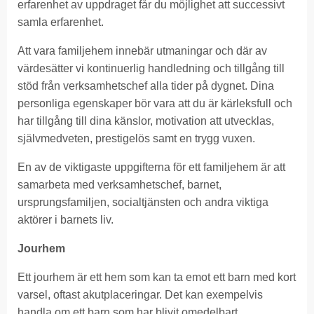
erfarenhet av uppdraget får du möjlighet att successivt
samla erfarenhet.
Att vara familjehem innebär utmaningar och där av
värdesätter vi kontinuerlig handledning och tillgång till
stöd från verksamhetschef alla tider på dygnet. Dina
personliga egenskaper bör vara att du är kärleksfull och
har tillgång till dina känslor, motivation att utvecklas,
självmedveten, prestigelös samt en trygg vuxen.
En av de viktigaste uppgifterna för ett familjehem är att
samarbeta med verksamhetschef, barnet,
ursprungsfamiljen, socialtjänsten och andra viktiga
aktörer i barnets liv.
Jourhem
Ett jourhem är ett hem som kan ta emot ett barn med kort
varsel, oftast akutplaceringar. Det kan exempelvis
handla om ett barn som har blivit omedelbart