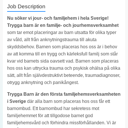
Job Description
Nu söker vi jour- och familjehem i hela Sverige!
Trygga barn är en familje- och jourhemsverksamhet
som tar emot placeringar av barn utsatta för olika typer
av våld, allt från anknytningstrauma till akuta
skyddsbehov. Barnen som placeras hos oss är i behov
av att komma till en trygg och kärleksfull familj som står
kvar vid barnets sida oavsett vad. Barnen som placeras
hos oss kan uttrycka trauma och psykisk ohälsa på olika
sätt, allt från självdestruktivt beteende, traumadiagnoser,
otrygg anknytning och panikångest.
Trygga Barn är den första familjehemsverksamheten
i Sverige
där alla barn som placeras hos oss får ett
barnombud. Ett barnombud har sekretess mot
familjehemmet för att tillgodose barnet god
familjehemsvård och förhindra missförhållanden. Vi är