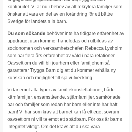
kontinuitet. Vi är nu i behov av att rekrytera familjer som
önskar att vara en del av en förändring för ett bättre
Sverige för landets alla barn.
Du som sökande
behöver inte ha tidigare erfarenhet av
uppdraget utan kommer handledas och utbildas av
socionomen och verksamhetschefen Rebecca Lysholm
som har flera års erfarenhet av våld i nära relationer
Oavsett om du vill bli jourhem eller familjehem så
garanterar Trygga Barn dig att du kommer erhålla ny
kunskap och möjlighet till självutveckling.
Vi tar emot alla typer av familjekonstellationer, både
kärnfamiljer, ensamstående, stjärnfamiljer, samkönade
par och familjer som redan har barn eller inte har haft
barn! Vi har som krav att barnet kan få ett eget sovrum
oavsett om ni vill ta emot ett spädbarn. För oss är barns
integritet viktigt. Om det krävs att du ska vara