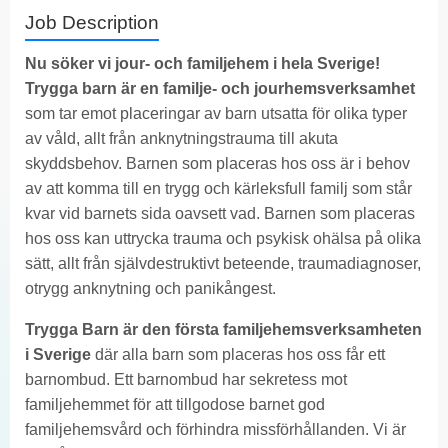
Job Description
Nu söker vi jour- och familjehem i hela Sverige!
Trygga barn är en familje- och jourhemsverksamhet
som tar emot placeringar av barn utsatta för olika typer
av våld, allt från anknytningstrauma till akuta
skyddsbehov. Barnen som placeras hos oss är i behov
av att komma till en trygg och kärleksfull familj som står
kvar vid barnets sida oavsett vad. Barnen som placeras
hos oss kan uttrycka trauma och psykisk ohälsa på olika
sätt, allt från självdestruktivt beteende, traumadiagnoser,
otrygg anknytning och panikångest.
Trygga Barn är den första familjehemsverksamheten
i Sverige
där alla barn som placeras hos oss får ett
barnombud. Ett barnombud har sekretess mot
familjehemmet för att tillgodose barnet god
familjehemsvård och förhindra missförhållanden. Vi är