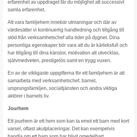
erfarenhet av uppdraget får du möjlighet att successivt
samla erfarenhet.
Att vara familjehem innebär utmaningar och där av
värdesätter vi kontinuerlig handledning och tillgång till
stöd från verksamhetschef alla tider på dygnet. Dina
personliga egenskaper bör vara att du är kärleksfull och
har tillgång till dina känslor, motivation att utvecklas,
självmedveten, prestigelös samt en trygg vuxen.
En av de viktigaste uppgifterna för ett familjehem är att
samarbeta med verksamhetschef, barnet,
ursprungsfamiljen, socialtjänsten och andra viktiga
aktörer i barnets liv.
Jourhem
Ett jourhem är ett hem som kan ta emot ett barn med kort
varsel, oftast akutplaceringar. Det kan exempelvis
handla om ett barn som har blivit omedelbart