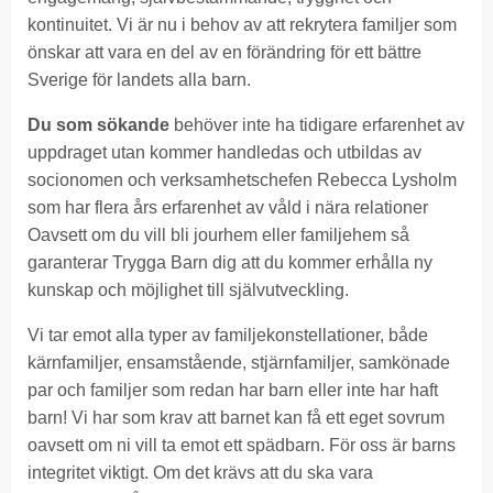
kontinuitet. Vi är nu i behov av att rekrytera familjer som
önskar att vara en del av en förändring för ett bättre
Sverige för landets alla barn.
Du som sökande
behöver inte ha tidigare erfarenhet av
uppdraget utan kommer handledas och utbildas av
socionomen och verksamhetschefen Rebecca Lysholm
som har flera års erfarenhet av våld i nära relationer
Oavsett om du vill bli jourhem eller familjehem så
garanterar Trygga Barn dig att du kommer erhålla ny
kunskap och möjlighet till självutveckling.
Vi tar emot alla typer av familjekonstellationer, både
kärnfamiljer, ensamstående, stjärnfamiljer, samkönade
par och familjer som redan har barn eller inte har haft
barn! Vi har som krav att barnet kan få ett eget sovrum
oavsett om ni vill ta emot ett spädbarn. För oss är barns
integritet viktigt. Om det krävs att du ska vara