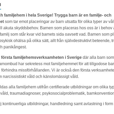
n
ch familjehem i hela Sverige!
Trygga barn är en familje- och
et
som tar emot placeringar av barn utsatta för olika typer av våld
ll akuta skyddsbehov. Barnen som placeras hos oss är i behov a
l familj som står kvar vid barnets sida oavsett vad. Barnen som 
sykisk ohälsa på olika sätt, allt från självdestruktivt beteende,
ch panikångest.
 första familjehemsverksamheten i Sverige
där alla barn som
arnombud har sekretess mot familjehemmet för att tillgodose ba
förhindra missförhållanden. Vi är också den första verksamhete
 narcissistiskt våld och känslomässigt våld.
ldas alla familjehem utifrån certifierade utbildningar om olika ty
d våld, traumadiagnoser, psykosocialproblematik, barnkonventi
lj kontinuerliga utbildningar, handledning samt avlastning i for