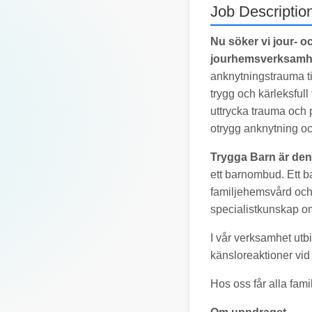
Job Descriptio
Nu söker vi jour- o
jourhemsverksamh
anknytningstrauma ti
trygg och kärleksful
uttrycka trauma och p
otrygg anknytning o
Trygga Barn är den
ett barnombud. Ett b
familjehemsvård och 
specialistkunskap om
I vår verksamhet utbi
känsloreaktioner vi
Hos oss får alla fami