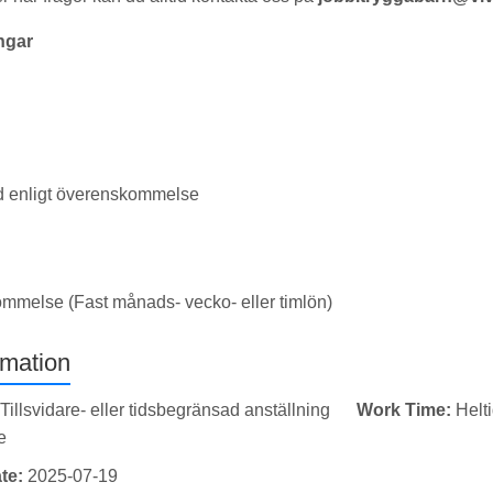
ngar
id enligt överenskommelse
ommelse (Fast månads- vecko- eller timlön)
rmation
Tillsvidare- eller tidsbegränsad anställning
Work Time:
Helt
e
te:
2025-07-19