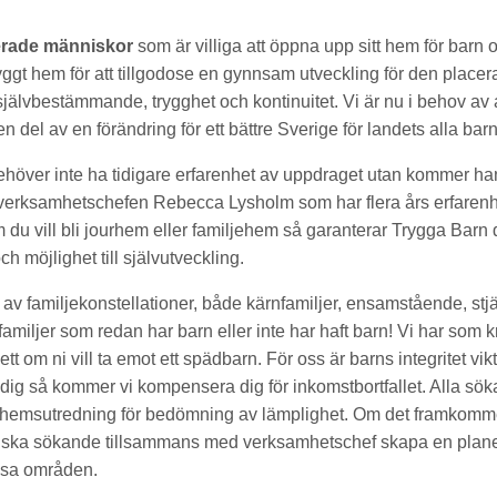
erade människor
som är villiga att öppna upp sitt hem för barn
tryggt hem för att tillgodose en gynnsam utveckling för den placer
lvbestämmande, trygghet och kontinuitet. Vi är nu i behov av at
n del av en förändring för ett bättre Sverige för landets alla barn
höver inte ha tidigare erfarenhet av uppdraget utan kommer ha
erksamhetschefen Rebecca Lysholm som har flera års erfarenhe
m du vill bli jourhem eller familjehem så garanterar Trygga Barn
h möjlighet till självutveckling.
r av familjekonstellationer, både kärnfamiljer, ensamstående, stjä
miljer som redan har barn eller inte har haft barn! Vi har som kr
tt om ni vill ta emot ett spädbarn. För oss är barns integritet vikt
edig så kommer vi kompensera dig för inkomstbortfallet. Alla sö
hemsutredning för bedömning av lämplighet. Om det framkomm
ska sökande tillsammans med verksamhetschef skapa en planeri
ssa områden.