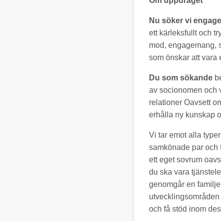
Om uppdraget
Nu söker vi engag
ett kärleksfullt och 
mod, engagemang, sjä
som önskar att vara e
Du som sökande
be
av socionomen och v
relationer Oavsett o
erhålla ny kunskap oc
Vi tar emot alla type
samkönade par och fa
ett eget sovrum oavse
du ska vara tjänstel
genomgår en familje
utvecklingsområden 
och få stöd inom de