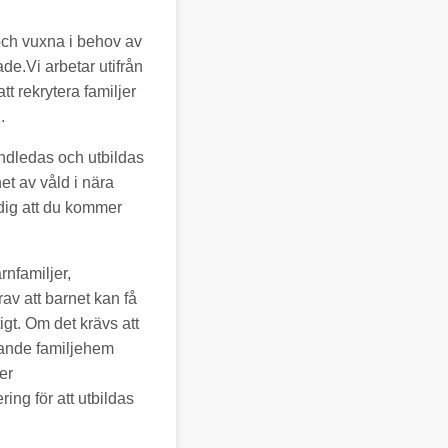
 och vuxna i behov av
ade.Vi arbetar utifrån
t rekrytera familjer
.
ndledas och utbildas
t av våld i nära
 dig att du kommer
rnfamiljer,
av att barnet kan få
igt. Om det krävs att
kande familjehem
er
ng för att utbildas