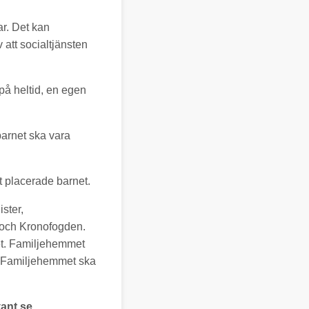
ar. Det kan
att socialtjänsten
på heltid, en egen
barnet ska vara
t placerade barnet.
ster,
n och Kronofogden.
et. Familjehemmet
. Familjehemmet ska
ant.se