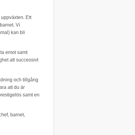
v uppväxten. Ett
barnet. Vi
mal) kan bli
 ta emot samt
ghet att successivt
dning och tillgång
ra att du är
 prestigelös samt en
hef, barnet,