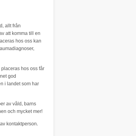
, allt från
v att komma till en
placeras hos oss kan
 traumadiagnoser,
 placeras hos oss får
rnet god
n i landet som har
per av våld, barns
onen och mycket mer!
m av kontaktperson.