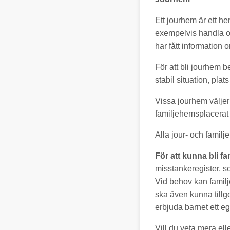
Ett jourhem är ett he
exempelvis handla om
har fått information 
För att bli jourhem
stabil situation, pla
Vissa jourhem väljer 
familjehemsplacerat 
Alla jour- och famil
För att kunna bli 
misstankeregister, s
Vid behov kan famil
ska även kunna till
erbjuda barnet ett eg
Vill du veta mera ell