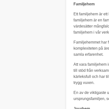
Familjehem
Ett familjehem är ett
familjehem är en fami
värdesätter mångfald
familjehem i vår ver
Familjehemmet har f
komplexiteten på äre
samla erfarenhet.
Att vara familjehem 
till stöd från verksa
kärleksfull och har t
trygg vuxen.
En av de viktigaste 
ursprungsfamiljen, so
Jourhem