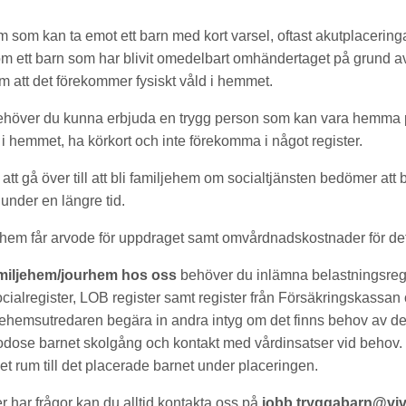
m som kan ta emot ett barn med kort varsel, oftast akutplacering
 ett barn som har blivit omedelbart omhändertaget på grund av 
om att det förekommer fysiskt våld i hemmet.
 behöver du kunna erbjuda en trygg person som kan vara hemma 
ts i hemmet, ha körkort och inte förekomma i något register.
att gå över till att bli familjehem om socialtjänsten bedömer att 
under en längre tid.
jehem får arvode för uppdraget samt omvårdnadskostnader för de
familjehem/jourhem hos oss
behöver du inlämna belastningsregi
ocialregister, LOB register samt register från Försäkringskassa
jehemsutredaren begära in andra intyg om det finns behov av d
godose barnet skolgång och kontakt med vårdinsatser vid behov
et rum till det placerade barnet under placeringen.
er har frågor kan du alltid kontakta oss på
jobb.tryggabarn@viv