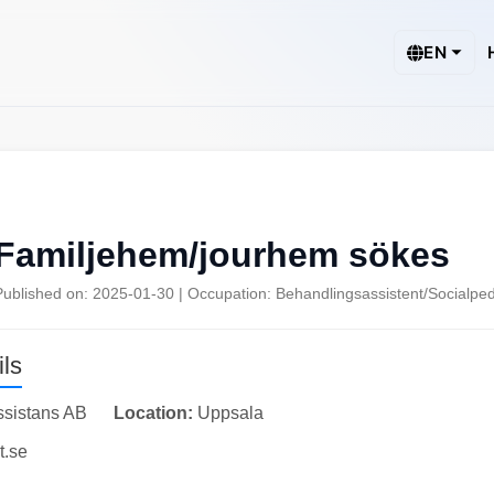
EN
Familjehem/jourhem sökes
Published on: 2025-01-30 | Occupation: Behandlingsassistent/Socialp
ls
ssistans AB
Location:
Uppsala
t.se