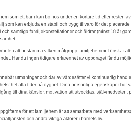
 hem som ett barn kan bo hos under en kortare tid eller resten a
lj som kan erbjuda en stabil och trygg tillvaro för det placerade 
 och samtliga familjekonstellationer och åldrar (minst 18 år gam
ksamhet.
riheten att bestämma vilken målgrupp familjehemmet önskar att
ndet. Har du ingen tidigare erfarenhet av uppdraget får du möjli
innebär utmaningar och där av värdesätter vi kontinuerlig handle
mhetschef alla tider på dygnet. Dina personliga egenskaper bör va
illgång till dina känslor, motivation att utvecklas, självmedveten,
uppgifterna för ett familjehem är att samarbeta med verksamhetsc
cialtjänsten och andra viktiga aktörer i barnets liv.