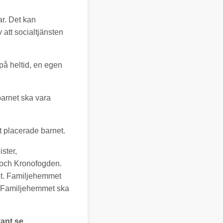
ar. Det kan
att socialtjänsten
på heltid, en egen
barnet ska vara
t placerade barnet.
ster,
n och Kronofogden.
et. Familjehemmet
. Familjehemmet ska
ant.se