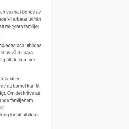
 och vuxna i behov av
ade.Vi arbetar utifrån
t rekrytera familjer
.
ndledas och utbildas
t av våld i nära
 dig att du kommer
rnfamiljer,
av att barnet kan få
igt. Om det krävs att
kande familjehem
er
ng för att utbildas