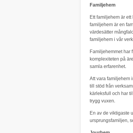
Familjehem
Ett familjehem är ett
familjehem är en fami
värdesätter mångfald
familjehem i vår ver
Familjehemmet har f
komplexiteten på äre
samla erfarenhet.
Att vara familjehem 
till stöd från verksa
kärleksfull och har t
trygg vuxen.
En av de viktigaste 
ursprungsfamiljen, so
Jourhem