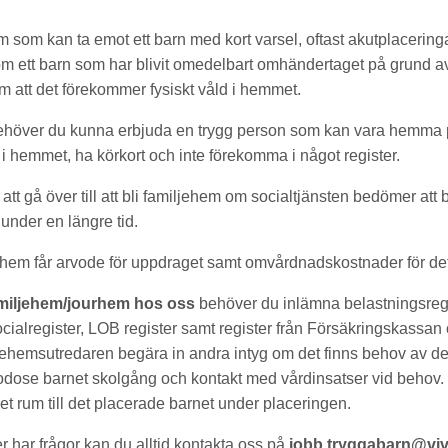
m som kan ta emot ett barn med kort varsel, oftast akutplacering
 ett barn som har blivit omedelbart omhändertaget på grund av 
om att det förekommer fysiskt våld i hemmet.
 behöver du kunna erbjuda en trygg person som kan vara hemma 
ts i hemmet, ha körkort och inte förekomma i något register.
att gå över till att bli familjehem om socialtjänsten bedömer att 
under en längre tid.
jehem får arvode för uppdraget samt omvårdnadskostnader för de
familjehem/jourhem hos oss
behöver du inlämna belastningsregi
ocialregister, LOB register samt register från Försäkringskassa
jehemsutredaren begära in andra intyg om det finns behov av d
godose barnet skolgång och kontakt med vårdinsatser vid behov
et rum till det placerade barnet under placeringen.
er har frågor kan du alltid kontakta oss på
jobb.tryggabarn@viv