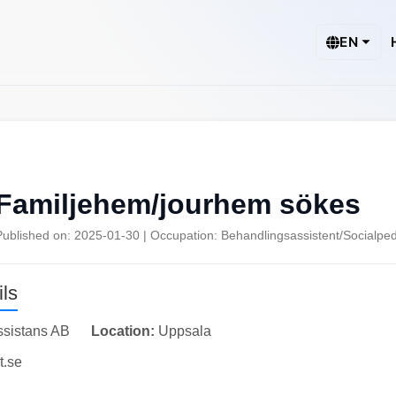
EN
Familjehem/jourhem sökes
Published on: 2025-01-30 | Occupation: Behandlingsassistent/Socialp
ls
ssistans AB
Location:
Uppsala
t.se