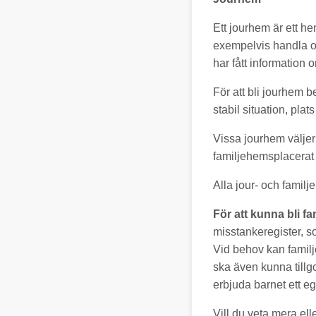
Ett jourhem är ett he
exempelvis handla om
har fått information 
För att bli jourhem
stabil situation, pla
Vissa jourhem väljer 
familjehemsplacerat 
Alla jour- och famil
För att kunna bli 
misstankeregister, s
Vid behov kan famil
ska även kunna till
erbjuda barnet ett eg
Vill du veta mera ell