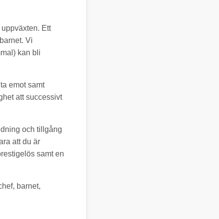
v uppväxten. Ett
barnet. Vi
mal) kan bli
 ta emot samt
ghet att successivt
dning och tillgång
ra att du är
 prestigelös samt en
hef, barnet,