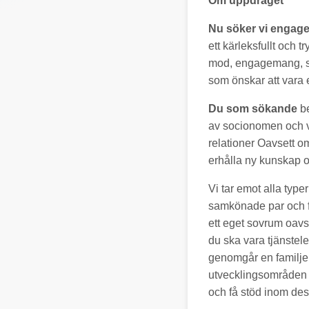
Om uppdraget
Nu söker vi engag
ett kärleksfullt och 
mod, engagemang, sjä
som önskar att vara e
Du som sökande
be
av socionomen och v
relationer Oavsett o
erhålla ny kunskap oc
Vi tar emot alla type
samkönade par och fa
ett eget sovrum oavse
du ska vara tjänstel
genomgår en familje
utvecklingsområden 
och få stöd inom de