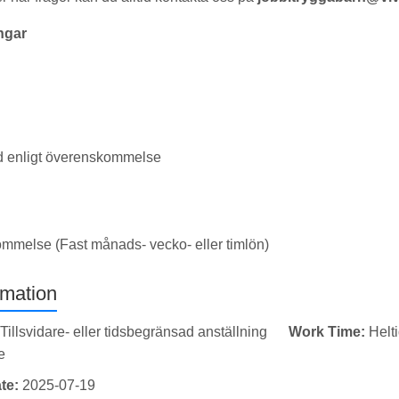
ngar
id enligt överenskommelse
ommelse (Fast månads- vecko- eller timlön)
rmation
Tillsvidare- eller tidsbegränsad anställning
Work Time:
Helt
e
te:
2025-07-19