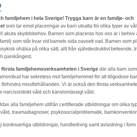
n
ch familjehem i hela Sverige!
Trygga barn är en familje- och
et
som tar emot placeringar av barn utsatta för olika typer av våld
ll akuta skyddsbehov. Barnen som placeras hos oss är i behov a
l familj som står kvar vid barnets sida oavsett vad. Barnen som 
sykisk ohälsa på olika sätt, allt från självdestruktivt beteende,
ch panikångest.
 första familjehemsverksamheten i Sverige
där alla barn som
arnombud har sekretess mot familjehemmet för att tillgodose ba
förhindra missförhållanden. Vi är också den första verksamhete
 narcissistiskt våld och känslomässigt våld.
ldas alla familjehem utifrån certifierade utbildningar om olika ty
d våld, traumadiagnoser, psykosocialproblematik, barnkonventi
lj kontinuerliga utbildningar, handledning samt avlastning i for