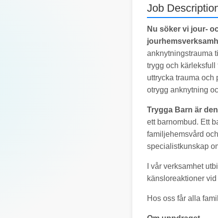
Job Descriptio
Nu söker vi jour- o
jourhemsverksamh
anknytningstrauma ti
trygg och kärleksful
uttrycka trauma och p
otrygg anknytning o
Trygga Barn är den
ett barnombud. Ett b
familjehemsvård och 
specialistkunskap om
I vår verksamhet utbi
känsloreaktioner vi
Hos oss får alla fami