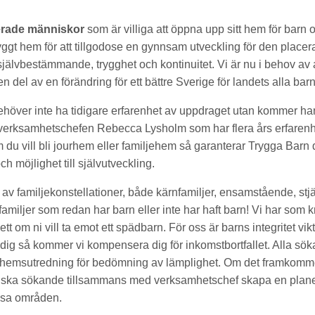
erade människor
som är villiga att öppna upp sitt hem för barn
tryggt hem för att tillgodose en gynnsam utveckling för den placer
lvbestämmande, trygghet och kontinuitet. Vi är nu i behov av at
n del av en förändring för ett bättre Sverige för landets alla barn
höver inte ha tidigare erfarenhet av uppdraget utan kommer ha
erksamhetschefen Rebecca Lysholm som har flera års erfarenhe
m du vill bli jourhem eller familjehem så garanterar Trygga Barn
h möjlighet till självutveckling.
r av familjekonstellationer, både kärnfamiljer, ensamstående, stjä
miljer som redan har barn eller inte har haft barn! Vi har som kr
tt om ni vill ta emot ett spädbarn. För oss är barns integritet vikt
edig så kommer vi kompensera dig för inkomstbortfallet. Alla sö
hemsutredning för bedömning av lämplighet. Om det framkomm
ska sökande tillsammans med verksamhetschef skapa en planeri
ssa områden.