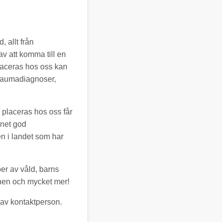
, allt från
v att komma till en
placeras hos oss kan
 traumadiagnoser,
 placeras hos oss får
rnet god
n i landet som har
per av våld, barns
onen och mycket mer!
m av kontaktperson.