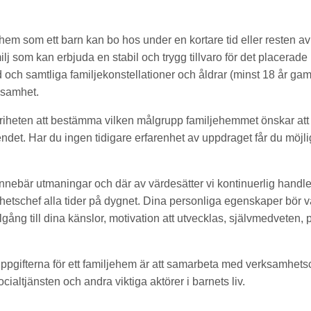
 hem som ett barn kan bo hos under en kortare tid eller resten a
lj som kan erbjuda en stabil och trygg tillvaro för det placerade 
 och samtliga familjekonstellationer och åldrar (minst 18 år gam
ksamhet.
riheten att bestämma vilken målgrupp familjehemmet önskar att
ndet. Har du ingen tidigare erfarenhet av uppdraget får du möjli
innebär utmaningar och där av värdesätter vi kontinuerlig handle
mhetschef alla tider på dygnet. Dina personliga egenskaper bör va
illgång till dina känslor, motivation att utvecklas, självmedveten,
uppgifterna för ett familjehem är att samarbeta med verksamhetsc
cialtjänsten och andra viktiga aktörer i barnets liv.