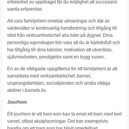
erfarenhet av uppdraget får du möjlighet att successivt
samla erfarenhet.
Att vara familjehem innebär utmaningar och där av
värdesätter vi kontinuerlig handledning och tillgång till
stöd från verksamhetschef alla tider på dygnet. Dina
personliga egenskaper bör vara att du är kärleksfull och
har tillgång till dina känslor, motivation att utvecklas,
självmedveten, prestigelös samt en trygg vuxen.
En av de viktigaste uppgifterna för ett familjehem är att
samarbeta med verksamhetschef, barnet,
ursprungsfamiljen, socialtjänsten och andra viktiga
aktörer i barnets liv.
Jourhem
Ett jourhem är ett hem som kan ta emot ett barn med kort
varsel, oftast akutplaceringar. Det kan exempelvis
handla om ett barn som har blivit omedelbart