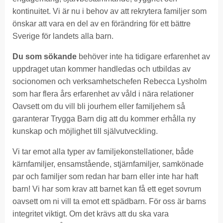
kontinuitet. Vi är nu i behov av att rekrytera familjer som
önskar att vara en del av en förändring för ett bättre
Sverige för landets alla barn.
Du som sökande
behöver inte ha tidigare erfarenhet av
uppdraget utan kommer handledas och utbildas av
socionomen och verksamhetschefen Rebecca Lysholm
som har flera års erfarenhet av våld i nära relationer
Oavsett om du vill bli jourhem eller familjehem så
garanterar Trygga Barn dig att du kommer erhålla ny
kunskap och möjlighet till självutveckling.
Vi tar emot alla typer av familjekonstellationer, både
kärnfamiljer, ensamstående, stjärnfamiljer, samkönade
par och familjer som redan har barn eller inte har haft
barn! Vi har som krav att barnet kan få ett eget sovrum
oavsett om ni vill ta emot ett spädbarn. För oss är barns
integritet viktigt. Om det krävs att du ska vara