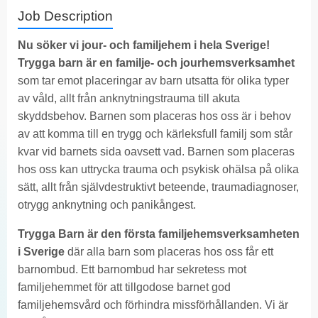
Job Description
Nu söker vi jour- och familjehem i hela Sverige!
Trygga barn är en familje- och jourhemsverksamhet
som tar emot placeringar av barn utsatta för olika typer
av våld, allt från anknytningstrauma till akuta
skyddsbehov. Barnen som placeras hos oss är i behov
av att komma till en trygg och kärleksfull familj som står
kvar vid barnets sida oavsett vad. Barnen som placeras
hos oss kan uttrycka trauma och psykisk ohälsa på olika
sätt, allt från självdestruktivt beteende, traumadiagnoser,
otrygg anknytning och panikångest.
Trygga Barn är den första familjehemsverksamheten
i Sverige
där alla barn som placeras hos oss får ett
barnombud. Ett barnombud har sekretess mot
familjehemmet för att tillgodose barnet god
familjehemsvård och förhindra missförhållanden. Vi är