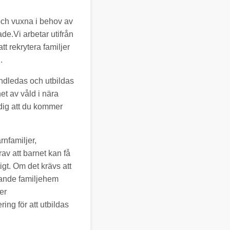
 och vuxna i behov av
ade.Vi arbetar utifrån
t rekrytera familjer
.
ndledas och utbildas
t av våld i nära
 dig att du kommer
rnfamiljer,
av att barnet kan få
igt. Om det krävs att
kande familjehem
er
ng för att utbildas