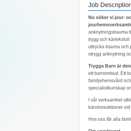
Job Descriptio
Nu söker vi jour- o
jourhemsverksamh
anknytningstrauma ti
trygg och kärleksful
uttrycka trauma och p
otrygg anknytning o
Trygga Barn är den
ett barnombud. Ett b
familjehemsvård och 
specialistkunskap om
I vår verksamhet utbi
känsloreaktioner vi
Hos oss får alla fami