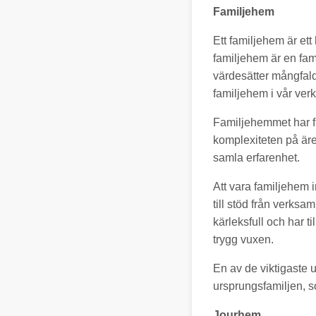
Familjehem
Ett familjehem är ett
familjehem är en fami
värdesätter mångfald
familjehem i vår ver
Familjehemmet har f
komplexiteten på äre
samla erfarenhet.
Att vara familjehem 
till stöd från verksa
kärleksfull och har t
trygg vuxen.
En av de viktigaste 
ursprungsfamiljen, so
Jourhem