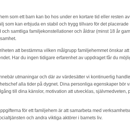
 hem som ett barn kan bo hos under en kortare tid eller resten a
lj som kan erbjuda en stabil och trygg tillvaro för det placerade 
 och samtliga familjekonstellationer och åldrar (minst 18 år gam
ksamhet.
riheten att bestämma vilken målgrupp familjehemmet önskar att
ndet. Har du ingen tidigare erfarenhet av uppdraget får du möjli
innebär utmaningar och där av värdesätter vi kontinuerlig handle
mhetschef alla tider på dygnet. Dina personliga egenskaper bör va
illgång till dina känslor, motivation att utvecklas, självmedveten,
uppgifterna för ett familjehem är att samarbeta med verksamhetsc
cialtjänsten och andra viktiga aktörer i barnets liv.