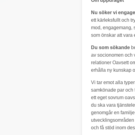
Om uppdraget
Nu söker vi engag
ett kärleksfullt och 
mod, engagemang, sjä
som önskar att vara e
Du som sökande
be
av socionomen och v
relationer Oavsett o
erhålla ny kunskap oc
Vi tar emot alla type
samkönade par och fa
ett eget sovrum oavse
du ska vara tjänstel
genomgår en familje
utvecklingsområden 
och få stöd inom de