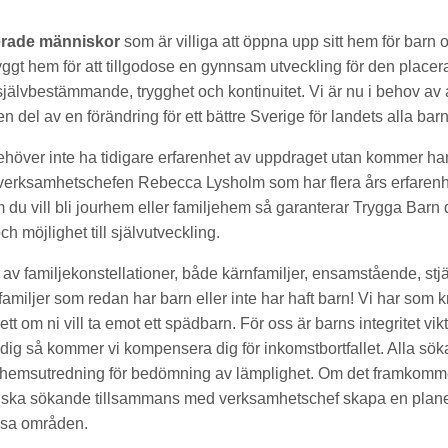
erade människor
som är villiga att öppna upp sitt hem för barn
tryggt hem för att tillgodose en gynnsam utveckling för den placer
lvbestämmande, trygghet och kontinuitet. Vi är nu i behov av at
n del av en förändring för ett bättre Sverige för landets alla barn
höver inte ha tidigare erfarenhet av uppdraget utan kommer ha
erksamhetschefen Rebecca Lysholm som har flera års erfarenhe
m du vill bli jourhem eller familjehem så garanterar Trygga Barn
h möjlighet till självutveckling.
r av familjekonstellationer, både kärnfamiljer, ensamstående, stjä
miljer som redan har barn eller inte har haft barn! Vi har som kr
tt om ni vill ta emot ett spädbarn. För oss är barns integritet vikt
edig så kommer vi kompensera dig för inkomstbortfallet. Alla sö
hemsutredning för bedömning av lämplighet. Om det framkomm
ska sökande tillsammans med verksamhetschef skapa en planeri
ssa områden.