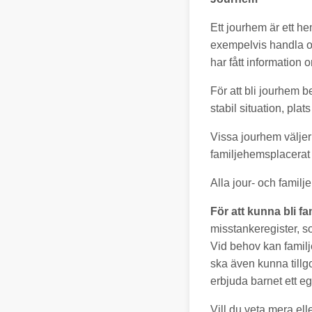
Ett jourhem är ett he
exempelvis handla om
har fått information 
För att bli jourhem
stabil situation, pla
Vissa jourhem väljer 
familjehemsplacerat 
Alla jour- och famil
För att kunna bli 
misstankeregister, s
Vid behov kan famil
ska även kunna till
erbjuda barnet ett eg
Vill du veta mera ell