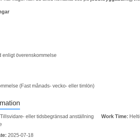
ngar
id enligt överenskommelse
ommelse (Fast månads- vecko- eller timlön)
rmation
Tillsvidare- eller tidsbegränsad anställning
Work Time:
Helt
e
te:
2025-07-18