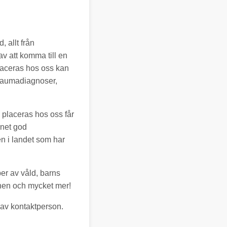
, allt från
v att komma till en
placeras hos oss kan
 traumadiagnoser,
 placeras hos oss får
rnet god
n i landet som har
per av våld, barns
onen och mycket mer!
m av kontaktperson.