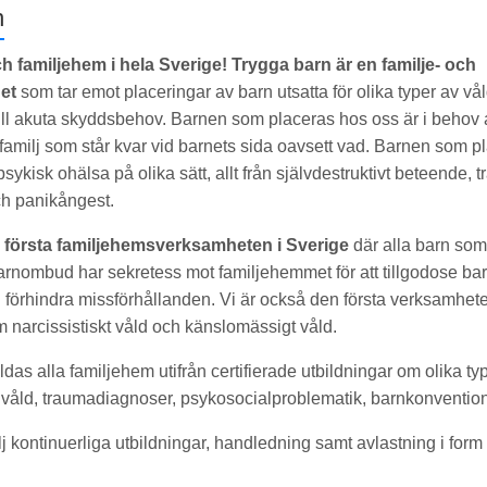
n
ch familjehem i hela Sverige!
Trygga barn är en familje- och
et
som tar emot placeringar av barn utsatta för olika typer av våld
ll akuta skyddsbehov. Barnen som placeras hos oss är i behov a
l familj som står kvar vid barnets sida oavsett vad. Barnen som 
sykisk ohälsa på olika sätt, allt från självdestruktivt beteende,
ch panikångest.
 första familjehemsverksamheten i Sverige
där alla barn som
arnombud har sekretess mot familjehemmet för att tillgodose ba
förhindra missförhållanden. Vi är också den första verksamhete
 narcissistiskt våld och känslomässigt våld.
ldas alla familjehem utifrån certifierade utbildningar om olika ty
d våld, traumadiagnoser, psykosocialproblematik, barnkonventi
lj kontinuerliga utbildningar, handledning samt avlastning i for