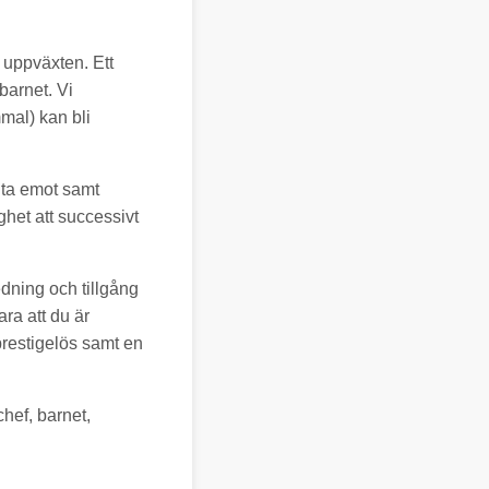
v uppväxten. Ett
barnet. Vi
mal) kan bli
 ta emot samt
ghet att successivt
dning och tillgång
ra att du är
 prestigelös samt en
hef, barnet,