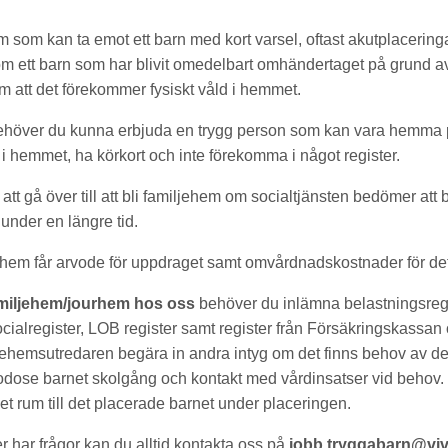
m som kan ta emot ett barn med kort varsel, oftast akutplacering
 ett barn som har blivit omedelbart omhändertaget på grund av 
om att det förekommer fysiskt våld i hemmet.
 behöver du kunna erbjuda en trygg person som kan vara hemma 
ts i hemmet, ha körkort och inte förekomma i något register.
att gå över till att bli familjehem om socialtjänsten bedömer att 
under en längre tid.
jehem får arvode för uppdraget samt omvårdnadskostnader för de
familjehem/jourhem hos oss
behöver du inlämna belastningsregi
ocialregister, LOB register samt register från Försäkringskassa
jehemsutredaren begära in andra intyg om det finns behov av d
godose barnet skolgång och kontakt med vårdinsatser vid behov
et rum till det placerade barnet under placeringen.
er har frågor kan du alltid kontakta oss på
jobb.tryggabarn@viv