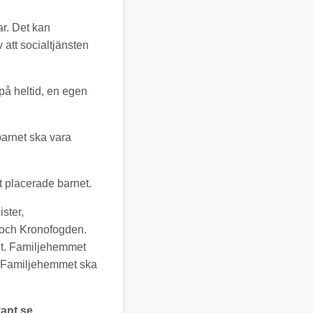
ar. Det kan
att socialtjänsten
på heltid, en egen
barnet ska vara
t placerade barnet.
ster,
n och Kronofogden.
et. Familjehemmet
. Familjehemmet ska
ant.se