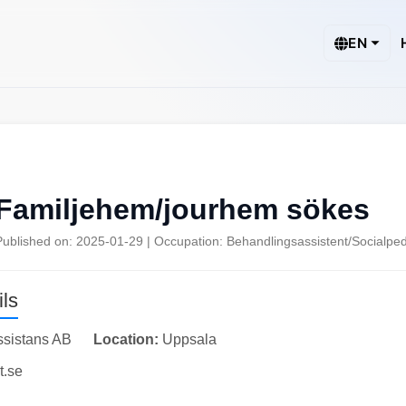
EN
Familjehem/jourhem sökes
Published on: 2025-01-29 | Occupation: Behandlingsassistent/Socialp
ls
ssistans AB
Location:
Uppsala
t.se