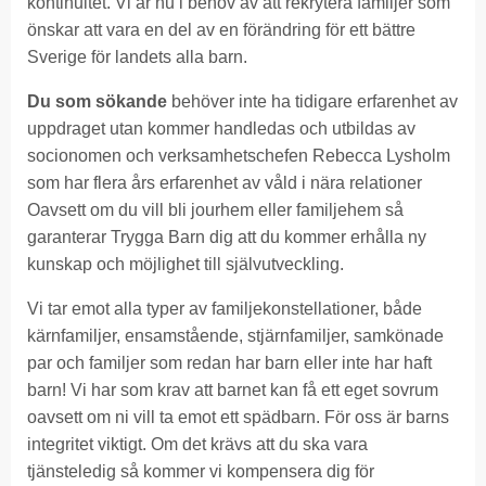
kontinuitet. Vi är nu i behov av att rekrytera familjer som
önskar att vara en del av en förändring för ett bättre
Sverige för landets alla barn.
Du som sökande
behöver inte ha tidigare erfarenhet av
uppdraget utan kommer handledas och utbildas av
socionomen och verksamhetschefen Rebecca Lysholm
som har flera års erfarenhet av våld i nära relationer
Oavsett om du vill bli jourhem eller familjehem så
garanterar Trygga Barn dig att du kommer erhålla ny
kunskap och möjlighet till självutveckling.
Vi tar emot alla typer av familjekonstellationer, både
kärnfamiljer, ensamstående, stjärnfamiljer, samkönade
par och familjer som redan har barn eller inte har haft
barn! Vi har som krav att barnet kan få ett eget sovrum
oavsett om ni vill ta emot ett spädbarn. För oss är barns
integritet viktigt. Om det krävs att du ska vara
tjänsteledig så kommer vi kompensera dig för