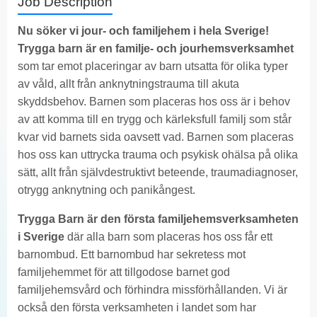
Job Description
Nu söker vi jour- och familjehem i hela Sverige!
Trygga barn är en familje- och jourhemsverksamhet
som tar emot placeringar av barn utsatta för olika typer
av våld, allt från anknytningstrauma till akuta
skyddsbehov. Barnen som placeras hos oss är i behov
av att komma till en trygg och kärleksfull familj som står
kvar vid barnets sida oavsett vad. Barnen som placeras
hos oss kan uttrycka trauma och psykisk ohälsa på olika
sätt, allt från självdestruktivt beteende, traumadiagnoser,
otrygg anknytning och panikångest.
Trygga Barn är den första familjehemsverksamheten
i Sverige
där alla barn som placeras hos oss får ett
barnombud. Ett barnombud har sekretess mot
familjehemmet för att tillgodose barnet god
familjehemsvård och förhindra missförhållanden. Vi är
också den första verksamheten i landet som har