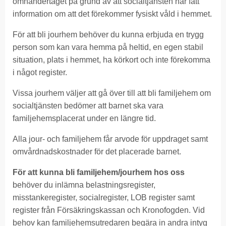
omhändertaget på grund av att socialtjänsten har fått
information om att det förekommer fysiskt våld i hemmet.
För att bli jourhem behöver du kunna erbjuda en trygg
person som kan vara hemma på heltid, en egen stabil
situation, plats i hemmet, ha körkort och inte förekomma
i något register.
Vissa jourhem väljer att gå över till att bli familjehem om
socialtjänsten bedömer att barnet ska vara
familjehemsplacerat under en längre tid.
Alla jour- och familjehem får arvode för uppdraget samt
omvårdnadskostnader för det placerade barnet.
För att kunna bli familjehem/jourhem hos oss
behöver du inlämna belastningsregister,
misstankeregister, socialregister, LOB register samt
register från Försäkringskassan och Kronofogden. Vid
behov kan familjehemsutredaren begära in andra intyg