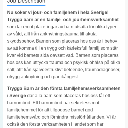
Job Description
Nu söker vi jour- och familjehem i hela Sverige!
Trygga barn är en familje- och jourhemsverksamhet
som tar emot placeringar av barn utsatta för olika typer
av våld, allt från anknytningstrauma till akuta
skyddsbehov. Barnen som placeras hos oss är i behov
av att komma till en trygg och kärleksfull familj som står
kvar vid barnets sida oavsett vad. Barnen som placeras
hos oss kan uttrycka trauma och psykisk ohälsa på olika
sätt, allt från självdestruktivt beteende, traumadiagnoser,
otrygg anknytning och panikångest.
Trygga Barn är den första familjehemsverksamheten
i Sverige
där alla barn som placeras hos oss får ett
barnombud. Ett barnombud har sekretess mot
familjehemmet för att tillgodose barnet god
familjehemsvård och förhindra missförhållanden. Vi är
också den första verksamheten i landet som har