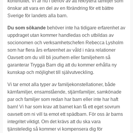
kontinuitet. Vi är nu i behov av att rekrytera familjer som
önskar att vara en del av en förändring för ett bättre
Sverige för landets alla barn.
Du som sökande
behöver inte ha tidigare erfarenhet av
uppdraget utan kommer handledas och utbildas av
socionomen och verksamhetschefen Rebecca Lysholm
som har flera års erfarenhet av våld i nära relationer
Oavsett om du vill bli jourhem eller familjehem så
garanterar Trygga Barn dig att du kommer erhålla ny
kunskap och möjlighet till självutveckling.
Vi tar emot alla typer av familjekonstellationer, både
kärnfamiljer, ensamstående, stjärnfamiljer, samkönade
par och familjer som redan har barn eller inte har haft
barn! Vi har som krav att barnet kan få ett eget sovrum
oavsett om ni vill ta emot ett spädbarn. För oss är barns
integritet viktigt. Om det krävs att du ska vara
tjänsteledig så kommer vi kompensera dig för