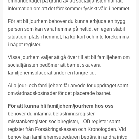
omhändertaget på grund av att socialtjänsten har fått
information om att det förekommer fysiskt våld i hemmet.
För att bli jourhem behöver du kunna erbjuda en trygg
person som kan vara hemma på heltid, en egen stabil
situation, plats i hemmet, ha körkort och inte förekomma
i något register.
Vissa jourhem väljer att gå över till att bli familjehem om
socialtjänsten bedömer att barnet ska vara
familjehemsplacerat under en längre tid.
Alla jour- och familjehem får arvode för uppdraget samt
omvårdnadskostnader för det placerade barnet.
För att kunna bli familjehem/jourhem hos oss
behöver du inlämna belastningsregister,
misstankeregister, socialregister, LOB register samt
register från Försäkringskassan och Kronofogden. Vid
behov kan familjehemsutredaren begära in andra intyg