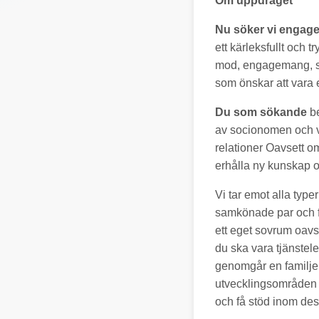
Om uppdraget
Nu söker vi engag
ett kärleksfullt och 
mod, engagemang, sjä
som önskar att vara e
Du som sökande
be
av socionomen och v
relationer Oavsett o
erhålla ny kunskap oc
Vi tar emot alla type
samkönade par och fa
ett eget sovrum oavse
du ska vara tjänstel
genomgår en familje
utvecklingsområden 
och få stöd inom de