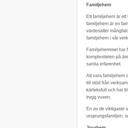
Familjehem
Ett familjehem är ett
familjehem är en fami
värdesätter mångfald
familjehem i vår ver
Familjehemmet har f
komplexiteten på äre
samla erfarenhet.
Att vara familjehem 
till stöd från verksa
kärleksfull och har t
trygg vuxen.
En av de viktigaste 
ursprungsfamiljen, so
Jourhem