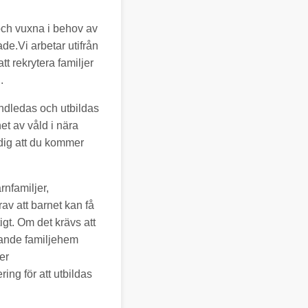
 och vuxna i behov av
ade.Vi arbetar utifrån
t rekrytera familjer
.
ndledas och utbildas
t av våld i nära
 dig att du kommer
rnfamiljer,
av att barnet kan få
igt. Om det krävs att
kande familjehem
er
ng för att utbildas