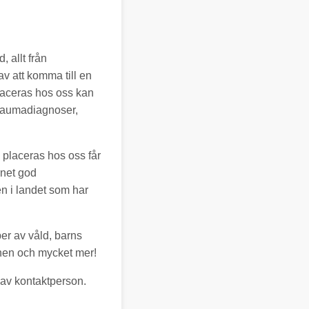
, allt från
v att komma till en
placeras hos oss kan
 traumadiagnoser,
 placeras hos oss får
rnet god
n i landet som har
per av våld, barns
onen och mycket mer!
m av kontaktperson.