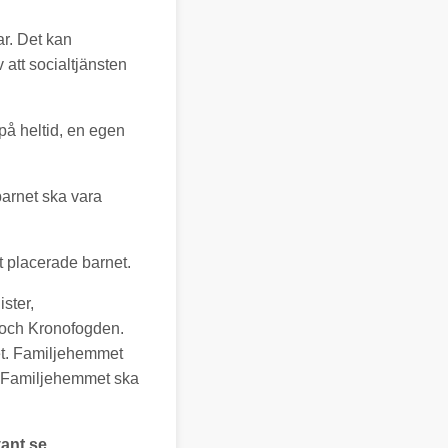
ar. Det kan
att socialtjänsten
på heltid, en egen
barnet ska vara
t placerade barnet.
ster,
n och Kronofogden.
et. Familjehemmet
. Familjehemmet ska
ant.se