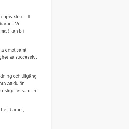
v uppväxten. Ett
barnet. Vi
mal) kan bli
 ta emot samt
ghet att successivt
dning och tillgång
ra att du är
 prestigelös samt en
hef, barnet,