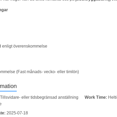
ngar
id enligt överenskommelse
ommelse (Fast månads- vecko- eller timlön)
rmation
Tillsvidare- eller tidsbegränsad anställning
Work Time:
Helt
e
te:
2025-07-18