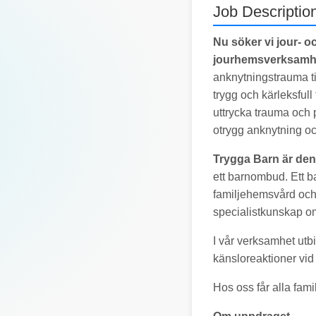
Job Descriptio
Nu söker vi jour- o
jourhemsverksamh
anknytningstrauma ti
trygg och kärleksful
uttrycka trauma och p
otrygg anknytning o
Trygga Barn är den
ett barnombud. Ett b
familjehemsvård och 
specialistkunskap om
I vår verksamhet utbi
känsloreaktioner vi
Hos oss får alla fami