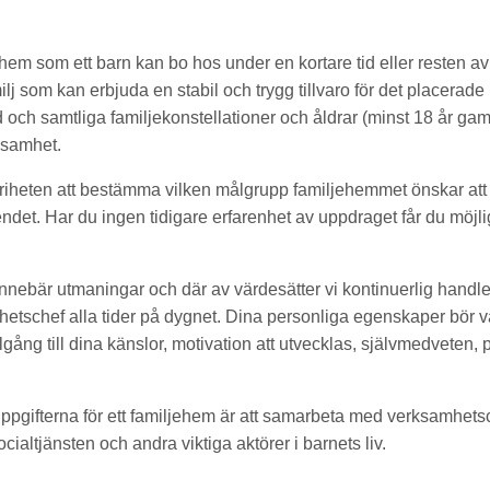
 hem som ett barn kan bo hos under en kortare tid eller resten a
lj som kan erbjuda en stabil och trygg tillvaro för det placerade 
 och samtliga familjekonstellationer och åldrar (minst 18 år gam
ksamhet.
riheten att bestämma vilken målgrupp familjehemmet önskar att
ndet. Har du ingen tidigare erfarenhet av uppdraget får du möjli
innebär utmaningar och där av värdesätter vi kontinuerlig handle
mhetschef alla tider på dygnet. Dina personliga egenskaper bör va
illgång till dina känslor, motivation att utvecklas, självmedveten,
uppgifterna för ett familjehem är att samarbeta med verksamhetsc
cialtjänsten och andra viktiga aktörer i barnets liv.