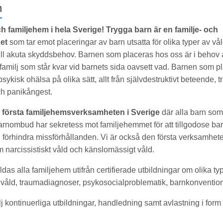
n
ch familjehem i hela Sverige!
Trygga barn är en familje- och
et
som tar emot placeringar av barn utsatta för olika typer av våld
ll akuta skyddsbehov. Barnen som placeras hos oss är i behov a
l familj som står kvar vid barnets sida oavsett vad. Barnen som 
sykisk ohälsa på olika sätt, allt från självdestruktivt beteende,
ch panikångest.
 första familjehemsverksamheten i Sverige
där alla barn som
arnombud har sekretess mot familjehemmet för att tillgodose ba
förhindra missförhållanden. Vi är också den första verksamhete
 narcissistiskt våld och känslomässigt våld.
ldas alla familjehem utifrån certifierade utbildningar om olika ty
d våld, traumadiagnoser, psykosocialproblematik, barnkonventi
lj kontinuerliga utbildningar, handledning samt avlastning i for