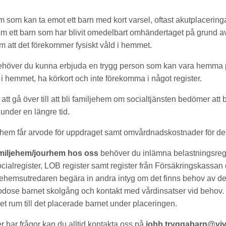
m som kan ta emot ett barn med kort varsel, oftast akutplacering
 ett barn som har blivit omedelbart omhändertaget på grund av 
om att det förekommer fysiskt våld i hemmet.
 behöver du kunna erbjuda en trygg person som kan vara hemma 
ts i hemmet, ha körkort och inte förekomma i något register.
att gå över till att bli familjehem om socialtjänsten bedömer att 
under en längre tid.
jehem får arvode för uppdraget samt omvårdnadskostnader för de
familjehem/jourhem hos oss
behöver du inlämna belastningsregi
ocialregister, LOB register samt register från Försäkringskassa
jehemsutredaren begära in andra intyg om det finns behov av d
godose barnet skolgång och kontakt med vårdinsatser vid behov
et rum till det placerade barnet under placeringen.
er har frågor kan du alltid kontakta oss på
jobb.tryggabarn@viv