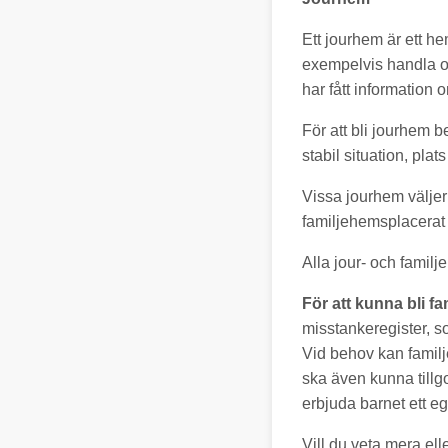
Ett jourhem är ett he
exempelvis handla om
har fått information 
För att bli jourhem
stabil situation, pla
Vissa jourhem väljer 
familjehemsplacerat 
Alla jour- och famil
För att kunna bli 
misstankeregister, s
Vid behov kan famil
ska även kunna till
erbjuda barnet ett eg
Vill du veta mera ell