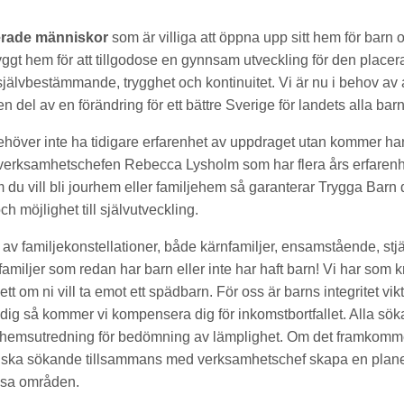
erade människor
som är villiga att öppna upp sitt hem för barn
tryggt hem för att tillgodose en gynnsam utveckling för den placer
lvbestämmande, trygghet och kontinuitet. Vi är nu i behov av at
n del av en förändring för ett bättre Sverige för landets alla barn
höver inte ha tidigare erfarenhet av uppdraget utan kommer ha
erksamhetschefen Rebecca Lysholm som har flera års erfarenhe
m du vill bli jourhem eller familjehem så garanterar Trygga Barn
h möjlighet till självutveckling.
r av familjekonstellationer, både kärnfamiljer, ensamstående, stjä
miljer som redan har barn eller inte har haft barn! Vi har som kr
tt om ni vill ta emot ett spädbarn. För oss är barns integritet vikt
edig så kommer vi kompensera dig för inkomstbortfallet. Alla sö
hemsutredning för bedömning av lämplighet. Om det framkomm
ska sökande tillsammans med verksamhetschef skapa en planeri
ssa områden.