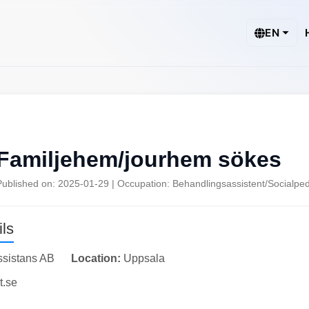
EN
Familjehem/jourhem sökes
Published on: 2025-01-29 | Occupation: Behandlingsassistent/Socialp
ls
ssistans AB
Location:
Uppsala
t.se