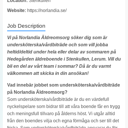
Location:
Stenkullen
Website:
https://norlandia.se/
Job Description
Vi på Norlandia Äldreomsorg söker dig som är
undersköterska/vårdbiträde och som vill jobba
heltid/deltid under hela eller delar av sommaren på
Hedegården äldreboende i Stenkullen, Lerum. Vill du
bli en del av vårt team i sommar? Då är du varmt
välkommen att skicka in din ansökan!
Vad innebär jobbet som undersköterska/vårdbiträde
på Norlandia Äldreomsorg?
Som undersköterska/vårdbiträde är du en värdefull
nyckelspelare som bidrar till att våra boende får en trygg
och meningsfull tillvaro på ålderns höst. Vi utgår alltid
från den boendes vilja och egna förmåga och ser till det
friska. Som undersköterska/vårdbiträde ansvarar du för