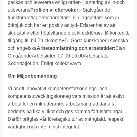
packas och levereras enligt order- Hantering av in-och
utleverans
Profilen vi eftersöker:
- Självgående
truckförare/lagermedarbetare- En lagspelare som är
ödmjuk och har en positiv attityd- Erfarenhet av att
skjutstativ eller höglyftande plocktruck
Krav:
- B-körkort &
tillgång till bil-Truckkort A+B -Goda kunskaper i svenska
och engelska
Arbetsomfattning och arbetstider:
Start:
OmgåendeArbetstider: 07:00-16:00Arbetsplats:
SödertäljeLön: Enligt kollektivavtal
Om Miljonbemanning
Vi är ett innovativt kompetensförsörjnings- och
kompetensutvecklingsföretag vars mission är att aktivt
arbeta för en inkluderande arbetsmarknad där alla
bedöms på lika villkor och ges samma förutsättningar.
Därför präglas vår företagskultur av mångfald, respekt,
värdighet och inte minst integritet.