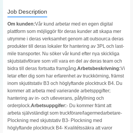
Job Description
Om kunden:
Vår kund arbetar med en egen digital
plattform som möjliggör för deras kunder att skapa mer
utrymme i deras verksamhet genom att outsourca deras
produkter till deras lokaler för hantering av 3PL och last-
mile transporter. Nu söker vår kund efter nya skickliga
skjutstativförare som vill vara en del av deras team och
bidra till deras fortsatta framgång.
Arbetsbeskrivning:
Vi
letar efter dig som har erfarenhet av truckkörning, främst
inom skjutitstativ B3 och höglyftande plocktruck B4. Du
kommer att arbeta med varierande arbetsppgifter;
hantering av in- och utleverans, påfyllning och
orderplock.
Arbetsuppgifer:
- Du kommer främt att
arbeta självständigt som truckförare/lagermedarbetare-
Plockning med skjutstativ B3- Plockning med
höglyftande plocktruck B4- Kvalitétssäkra att varor