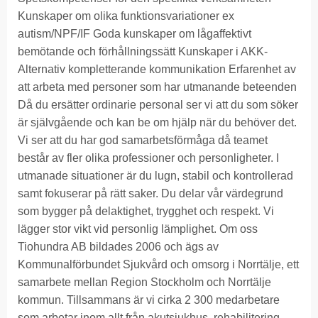
Kunskaper om olika funktionsvariationer ex
autism/NPF/IF Goda kunskaper om lågaffektivt
bemötande och förhållningssätt Kunskaper i AKK-
Alternativ kompletterande kommunikation Erfarenhet av
att arbeta med personer som har utmanande beteenden
Då du ersätter ordinarie personal ser vi att du som söker
är självgående och kan be om hjälp när du behöver det.
Vi ser att du har god samarbetsförmåga då teamet
består av fler olika professioner och personligheter. I
utmanade situationer är du lugn, stabil och kontrollerad
samt fokuserar på rätt saker. Du delar vår värdegrund
som bygger på delaktighet, trygghet och respekt. Vi
lägger stor vikt vid personlig lämplighet. Om oss
Tiohundra AB bildades 2006 och ägs av
Kommunalförbundet Sjukvård och omsorg i Norrtälje, ett
samarbete mellan Region Stockholm och Norrtälje
kommun. Tillsammans är vi cirka 2 300 medarbetare
som arbetar inom allt från akutsjukhus, rehabilitering,