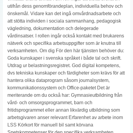
utifrån dess genomförandeplan, individuella behov och
önskemål. Vidare kan det ingå omvårdnadsarbete och
att stötta individen i sociala sammanhang, pedagogisk
vägledning, dokumentation och delegerade
vårdinsatser. I rollen ingår också kontakt med brukarens
nätverk och specifika arbetsuppgifter som är knutna till
verksamheten. Om dig För den här tjänsten behöver du:
Goda kunskaper i svenska språket i både tal och skrift.
Utdrag ur belastningsregistret. God digital kompetens,
dvs tekniska kunskaper och färdigheter som krävs för att
hantera olika dataprogram såsom journalsystem,
kommunikationssystem och Office-paketet Det är
meriterande om du också har: Gymnasieutbildning från
vård- och omsorgsprogrammet, barn och
fritidsprogrammet eller annan likvärdig utbildning som
arbetsgivaren anser relevant Erfarenhet av arbete inom
LSS Körkort för manuell bil samt körvana
Spetskompetenser för den specifika verksamheten