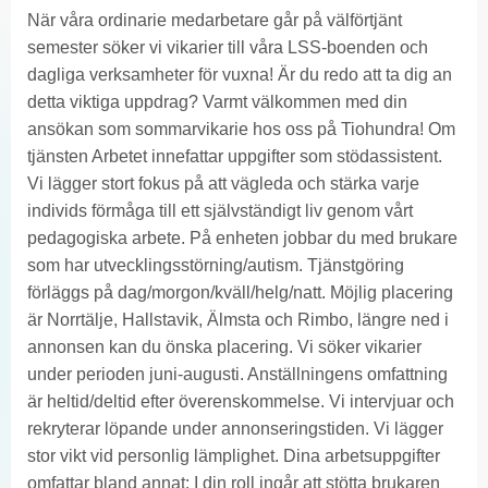
När våra ordinarie medarbetare går på välförtjänt
semester söker vi vikarier till våra LSS-boenden och
dagliga verksamheter för vuxna! Är du redo att ta dig an
detta viktiga uppdrag? Varmt välkommen med din
ansökan som sommarvikarie hos oss på Tiohundra! Om
tjänsten Arbetet innefattar uppgifter som stödassistent.
Vi lägger stort fokus på att vägleda och stärka varje
individs förmåga till ett självständigt liv genom vårt
pedagogiska arbete. På enheten jobbar du med brukare
som har utvecklingsstörning/autism. Tjänstgöring
förläggs på dag/morgon/kväll/helg/natt. Möjlig placering
är Norrtälje, Hallstavik, Älmsta och Rimbo, längre ned i
annonsen kan du önska placering. Vi söker vikarier
under perioden juni-augusti. Anställningens omfattning
är heltid/deltid efter överenskommelse. Vi intervjuar och
rekryterar löpande under annonseringstiden. Vi lägger
stor vikt vid personlig lämplighet. Dina arbetsuppgifter
omfattar bland annat: I din roll ingår att stötta brukaren