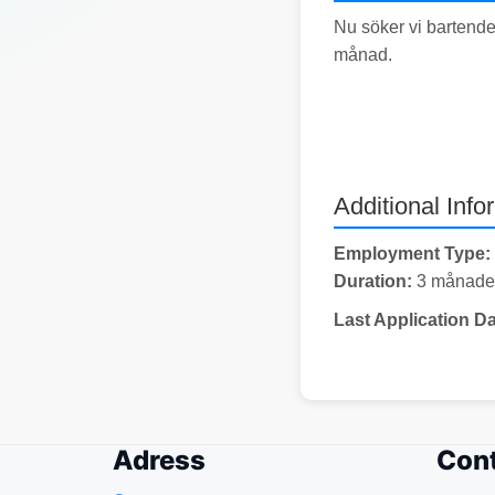
Nu söker vi bartend
månad.
Additional Info
Employment Type:
Duration:
3 månader 
Last Application Da
Adress
Cont