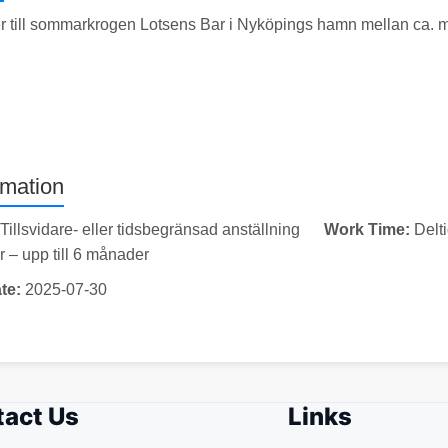
er till sommarkrogen Lotsens Bar i Nyköpings hamn mellan ca. 
rmation
Tillsvidare- eller tidsbegränsad anställning
Work Time:
Delt
– upp till 6 månader
te:
2025-07-30
act Us
Links