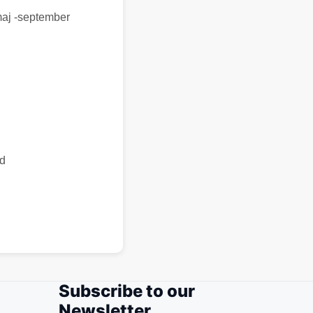
maj -september
id
Subscribe to our
Newsletter