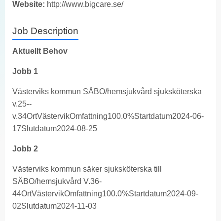
Website:
http://www.bigcare.se/
Job Description
Aktuellt Behov
Jobb 1
Västerviks kommun SÄBO/hemsjukvård sjuksköterska
v.25--
v.34OrtVästervikOmfattning100.0%Startdatum2024-06-
17Slutdatum2024-08-25
Jobb 2
Västerviks kommun säker sjuksköterska till
SÄBO/hemsjukvård V.36-
44OrtVästervikOmfattning100.0%Startdatum2024-09-
02Slutdatum2024-11-03