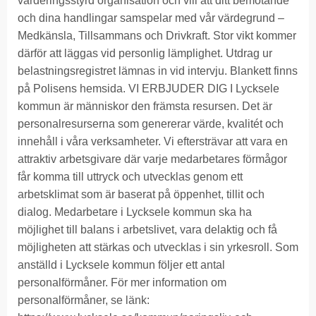
värderingsstyrd organisation och vill att ditt bemötande
och dina handlingar samspelar med vår värdegrund –
Medkänsla, Tillsammans och Drivkraft. Stor vikt kommer
därför att läggas vid personlig lämplighet. Utdrag ur
belastningsregistret lämnas in vid intervju. Blankett finns
på Polisens hemsida. VI ERBJUDER DIG I Lycksele
kommun är människor den främsta resursen. Det är
personalresurserna som genererar värde, kvalitét och
innehåll i våra verksamheter. Vi eftersträvar att vara en
attraktiv arbetsgivare där varje medarbetares förmågor
får komma till uttryck och utvecklas genom ett
arbetsklimat som är baserat på öppenhet, tillit och
dialog. Medarbetare i Lycksele kommun ska ha
möjlighet till balans i arbetslivet, vara delaktig och få
möjligheten att stärkas och utvecklas i sin yrkesroll. Som
anställd i Lycksele kommun följer ett antal
personalförmåner. För mer information om
personalförmåner, se länk: