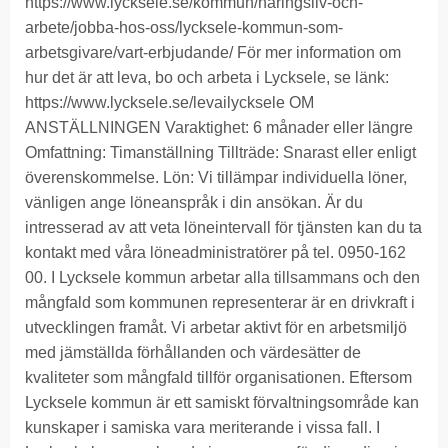
https://www.lycksele.se/kommun/naringsliv-och-
arbete/jobba-hos-oss/lycksele-kommun-som-
arbetsgivare/vart-erbjudande/
För mer information om
hur det är att leva, bo och arbeta i Lycksele, se länk:
https://www.lycksele.se/levailycksele
OM
ANSTÄLLNINGEN Varaktighet: 6 månader eller längre
Omfattning: Timanställning Tillträde: Snarast eller enligt
överenskommelse. Lön: Vi tillämpar individuella löner,
vänligen ange löneanspråk i din ansökan. Är du
intresserad av att veta löneintervall för tjänsten kan du ta
kontakt med våra löneadministratörer på tel. 0950-162
00. I Lycksele kommun arbetar alla tillsammans och den
mångfald som kommunen representerar är en drivkraft i
utvecklingen framåt. Vi arbetar aktivt för en arbetsmiljö
med jämställda förhållanden och värdesätter de
kvaliteter som mångfald tillför organisationen. Eftersom
Lycksele kommun är ett samiskt förvaltningsområde kan
kunskaper i samiska vara meriterande i vissa fall. I