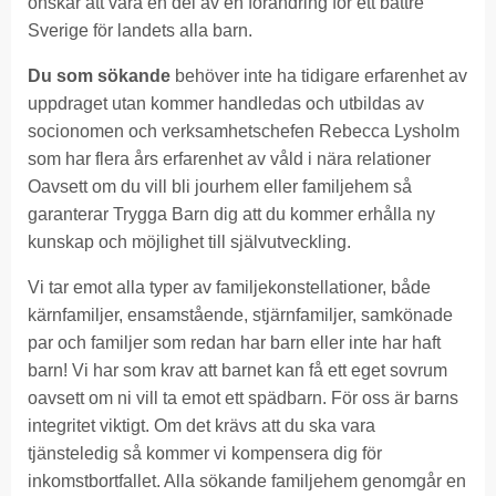
önskar att vara en del av en förändring för ett bättre
Sverige för landets alla barn.
Du som sökande
behöver inte ha tidigare erfarenhet av
uppdraget utan kommer handledas och utbildas av
socionomen och verksamhetschefen Rebecca Lysholm
som har flera års erfarenhet av våld i nära relationer
Oavsett om du vill bli jourhem eller familjehem så
garanterar Trygga Barn dig att du kommer erhålla ny
kunskap och möjlighet till självutveckling.
Vi tar emot alla typer av familjekonstellationer, både
kärnfamiljer, ensamstående, stjärnfamiljer, samkönade
par och familjer som redan har barn eller inte har haft
barn! Vi har som krav att barnet kan få ett eget sovrum
oavsett om ni vill ta emot ett spädbarn. För oss är barns
integritet viktigt. Om det krävs att du ska vara
tjänsteledig så kommer vi kompensera dig för
inkomstbortfallet. Alla sökande familjehem genomgår en