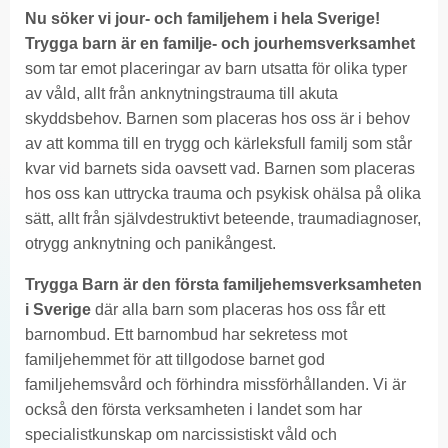
Nu söker vi jour- och familjehem i hela Sverige!
Trygga barn är en familje- och jourhemsverksamhet
som tar emot placeringar av barn utsatta för olika typer
av våld, allt från anknytningstrauma till akuta
skyddsbehov. Barnen som placeras hos oss är i behov
av att komma till en trygg och kärleksfull familj som står
kvar vid barnets sida oavsett vad. Barnen som placeras
hos oss kan uttrycka trauma och psykisk ohälsa på olika
sätt, allt från självdestruktivt beteende, traumadiagnoser,
otrygg anknytning och panikångest.
Trygga Barn är den första familjehemsverksamheten
i Sverige
där alla barn som placeras hos oss får ett
barnombud. Ett barnombud har sekretess mot
familjehemmet för att tillgodose barnet god
familjehemsvård och förhindra missförhållanden. Vi är
också den första verksamheten i landet som har
specialistkunskap om narcissistiskt våld och