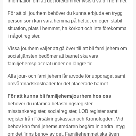
information om att det förekommer fysiskt våld i hemmet.
För att bli jourhem behöver du kunna erbjuda en trygg
person som kan vara hemma på heltid, en egen stabil
situation, plats i hemmet, ha körkort och inte förekomma
i något register.
Vissa jourhem väljer att gå över till att bli familjehem om
socialtjänsten bedömer att barnet ska vara
familjehemsplacerat under en längre tid.
Alla jour- och familjehem får arvode för uppdraget samt
omvårdnadskostnader för det placerade barnet.
För att kunna bli familjehem/jourhem hos oss
behöver du inlämna belastningsregister,
misstankeregister, socialregister, LOB register samt
register från Försäkringskassan och Kronofogden. Vid
behov kan familjehemsutredaren begära in andra intyg
om det finns behov av det. Familjehemmet ska även