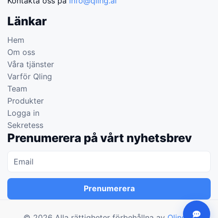
Kontakta oss på
info@qling.ai
Länkar
Hem
Om oss
Våra tjänster
Varför Qling
Team
Produkter
Logga in
Sekretess
Prenumerera på vårt nyhetsbrev
Prenumerera
©
2026
Alla rättigheter förbehållna av
Qling.ai