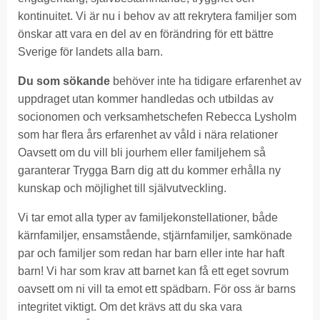
kontinuitet. Vi är nu i behov av att rekrytera familjer som
önskar att vara en del av en förändring för ett bättre
Sverige för landets alla barn.
Du som sökande
behöver inte ha tidigare erfarenhet av
uppdraget utan kommer handledas och utbildas av
socionomen och verksamhetschefen Rebecca Lysholm
som har flera års erfarenhet av våld i nära relationer
Oavsett om du vill bli jourhem eller familjehem så
garanterar Trygga Barn dig att du kommer erhålla ny
kunskap och möjlighet till självutveckling.
Vi tar emot alla typer av familjekonstellationer, både
kärnfamiljer, ensamstående, stjärnfamiljer, samkönade
par och familjer som redan har barn eller inte har haft
barn! Vi har som krav att barnet kan få ett eget sovrum
oavsett om ni vill ta emot ett spädbarn. För oss är barns
integritet viktigt. Om det krävs att du ska vara