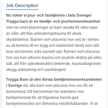
Job Description
Nu söker vi jour- och familjehem i hela Sverige!
Trygga barn är en familje- och jourhemsverksamhet
som tar emot placeringar av barn utsatta för olika typer
av våld, allt från anknytningstrauma till akuta
skyddsbehov. Barnen som placeras hos oss är i behov
av att komma till en trygg och kärleksfull familj som står
kvar vid barnets sida oavsett vad. Barnen som placeras
hos oss kan uttrycka trauma och psykisk ohälsa på olika
sätt, allt från självdestruktivt beteende, traumadiagnoser,
otrygg anknytning och panikångest.
Trygga Barn är den första familjehemsverksamheten
i Sverige
där alla barn som placeras hos oss får ett
barnombud. Ett barnombud har sekretess mot
familjehemmet för att tillgodose barnet god
familjehemsvård och förhindra missförhållanden. Vi är