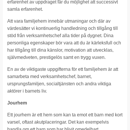
erfarenhet av uppdraget får du möjlighet att successivt
samla erfarenhet.
Att vara familjehem innebär utmaningar och där av
värdesätter vi kontinuerlig handledning och tillgång till
stöd från verksamhetschef alla tider på dygnet. Dina
personliga egenskaper bör vara att du är kärleksfull och
har tillgång till dina känslor, motivation att utvecklas,
självmedveten, prestigelös samt en trygg vuxen.
En av de viktigaste uppgifterna för ett familjehem är att
samarbeta med verksamhetschef, barnet,
ursprungsfamiljen, socialtjänsten och andra viktiga
aktörer i barnets liv.
Jourhem
Ett jourhem är ett hem som kan ta emot ett barn med kort
varsel, oftast akutplaceringar. Det kan exempelvis
handla om ett barn som har blivit omedelbart