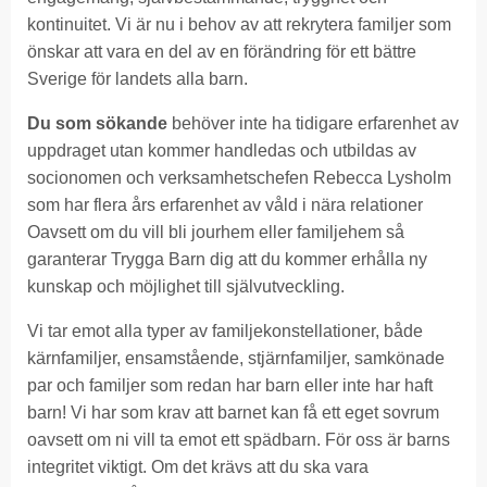
kontinuitet. Vi är nu i behov av att rekrytera familjer som
önskar att vara en del av en förändring för ett bättre
Sverige för landets alla barn.
Du som sökande
behöver inte ha tidigare erfarenhet av
uppdraget utan kommer handledas och utbildas av
socionomen och verksamhetschefen Rebecca Lysholm
som har flera års erfarenhet av våld i nära relationer
Oavsett om du vill bli jourhem eller familjehem så
garanterar Trygga Barn dig att du kommer erhålla ny
kunskap och möjlighet till självutveckling.
Vi tar emot alla typer av familjekonstellationer, både
kärnfamiljer, ensamstående, stjärnfamiljer, samkönade
par och familjer som redan har barn eller inte har haft
barn! Vi har som krav att barnet kan få ett eget sovrum
oavsett om ni vill ta emot ett spädbarn. För oss är barns
integritet viktigt. Om det krävs att du ska vara