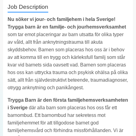
Job Description
Nu söker vi jour- och familjehem i hela Sverige!
Trygga barn är en familje- och jourhemsverksamhet
som tar emot placeringar av barn utsatta för olika typer
av våld, allt från anknytningstrauma till akuta
skyddsbehov. Barnen som placeras hos oss är i behov
av att komma till en trygg och kärleksfull familj som står
kvar vid barnets sida oavsett vad. Barnen som placeras
hos oss kan uttrycka trauma och psykisk ohälsa på olika
sätt, allt från självdestruktivt beteende, traumadiagnoser,
otrygg anknytning och panikångest.
Trygga Barn är den första familjehemsverksamheten
i Sverige
där alla barn som placeras hos oss får ett
barnombud. Ett barnombud har sekretess mot
familjehemmet för att tillgodose barnet god
familjehemsvård och förhindra missförhållanden. Vi är