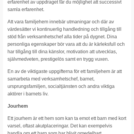
erfarenhet av uppdraget får du möjlighet att successivt
samla erfarenhet.
Att vara familjehem innebär utmaningar och där av
värdesätter vi kontinuerlig handledning och tillgång till
stöd från verksamhetschef alla tider på dygnet. Dina
personliga egenskaper bör vara att du är kärleksfull och
har tillgång till dina känslor, motivation att utvecklas,
självmedveten, prestigelös samt en trygg vuxen.
En av de viktigaste uppgifterna för ett familjehem är att
samarbeta med verksamhetschef, barnet,
ursprungsfamiljen, socialtjänsten och andra viktiga
aktörer i barnets liv.
Jourhem
Ett jourhem är ett hem som kan ta emot ett barn med kort
varsel, oftast akutplaceringar. Det kan exempelvis
handla om ett barn som har blivit omedelbart