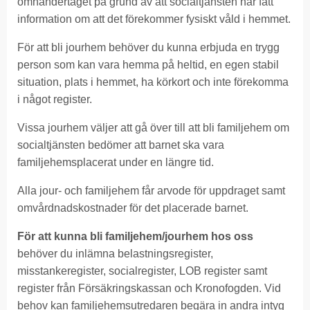
omhändertaget på grund av att socialtjänsten har fått
information om att det förekommer fysiskt våld i hemmet.
För att bli jourhem behöver du kunna erbjuda en trygg
person som kan vara hemma på heltid, en egen stabil
situation, plats i hemmet, ha körkort och inte förekomma
i något register.
Vissa jourhem väljer att gå över till att bli familjehem om
socialtjänsten bedömer att barnet ska vara
familjehemsplacerat under en längre tid.
Alla jour- och familjehem får arvode för uppdraget samt
omvårdnadskostnader för det placerade barnet.
För att kunna bli familjehem/jourhem hos oss
behöver du inlämna belastningsregister,
misstankeregister, socialregister, LOB register samt
register från Försäkringskassan och Kronofogden. Vid
behov kan familjehemsutredaren begära in andra intyg