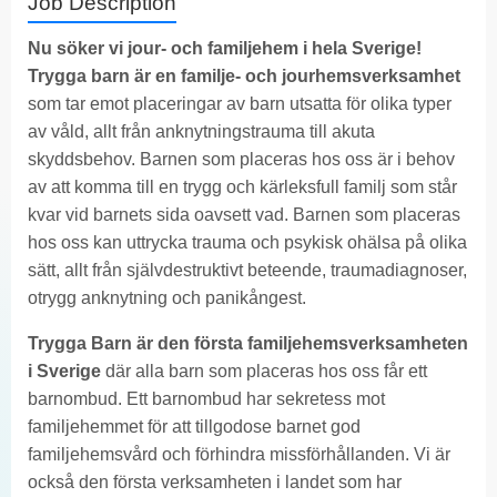
Job Description
Nu söker vi jour- och familjehem i hela Sverige!
Trygga barn är en familje- och jourhemsverksamhet
som tar emot placeringar av barn utsatta för olika typer
av våld, allt från anknytningstrauma till akuta
skyddsbehov. Barnen som placeras hos oss är i behov
av att komma till en trygg och kärleksfull familj som står
kvar vid barnets sida oavsett vad. Barnen som placeras
hos oss kan uttrycka trauma och psykisk ohälsa på olika
sätt, allt från självdestruktivt beteende, traumadiagnoser,
otrygg anknytning och panikångest.
Trygga Barn är den första familjehemsverksamheten
i Sverige
där alla barn som placeras hos oss får ett
barnombud. Ett barnombud har sekretess mot
familjehemmet för att tillgodose barnet god
familjehemsvård och förhindra missförhållanden. Vi är
också den första verksamheten i landet som har