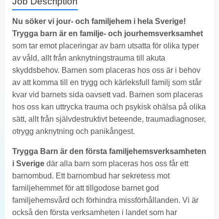
Job Description
Nu söker vi jour- och familjehem i hela Sverige!
Trygga barn är en familje- och jourhemsverksamhet
som tar emot placeringar av barn utsatta för olika typer
av våld, allt från anknytningstrauma till akuta
skyddsbehov. Barnen som placeras hos oss är i behov
av att komma till en trygg och kärleksfull familj som står
kvar vid barnets sida oavsett vad. Barnen som placeras
hos oss kan uttrycka trauma och psykisk ohälsa på olika
sätt, allt från självdestruktivt beteende, traumadiagnoser,
otrygg anknytning och panikångest.
Trygga Barn är den första familjehemsverksamheten
i Sverige
där alla barn som placeras hos oss får ett
barnombud. Ett barnombud har sekretess mot
familjehemmet för att tillgodose barnet god
familjehemsvård och förhindra missförhållanden. Vi är
också den första verksamheten i landet som har