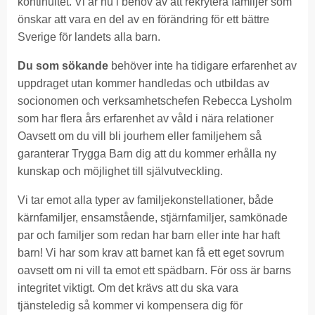
kontinuitet. Vi är nu i behov av att rekrytera familjer som
önskar att vara en del av en förändring för ett bättre
Sverige för landets alla barn.
Du som sökande
behöver inte ha tidigare erfarenhet av
uppdraget utan kommer handledas och utbildas av
socionomen och verksamhetschefen Rebecca Lysholm
som har flera års erfarenhet av våld i nära relationer
Oavsett om du vill bli jourhem eller familjehem så
garanterar Trygga Barn dig att du kommer erhålla ny
kunskap och möjlighet till självutveckling.
Vi tar emot alla typer av familjekonstellationer, både
kärnfamiljer, ensamstående, stjärnfamiljer, samkönade
par och familjer som redan har barn eller inte har haft
barn! Vi har som krav att barnet kan få ett eget sovrum
oavsett om ni vill ta emot ett spädbarn. För oss är barns
integritet viktigt. Om det krävs att du ska vara
tjänsteledig så kommer vi kompensera dig för