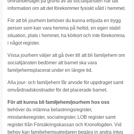
omhändertaget på grund av att socialtjänsten har fått
information om att det förekommer fysiskt våld i hemmet.
För att bli jourhem behöver du kunna erbjuda en trygg
person som kan vara hemma på heltid, en egen stabil
situation, plats i hemmet, ha körkort och inte förekomma
i något register.
Vissa jourhem väljer att gå över till att bli familjehem om
socialtjänsten bedömer att barnet ska vara
familjehemsplacerat under en längre tid.
Alla jour- och familjehem får arvode för uppdraget samt
omvårdnadskostnader för det placerade barnet.
För att kunna bli familjehem/jourhem hos oss
behöver du inlämna belastningsregister,
misstankeregister, socialregister, LOB register samt
register från Försäkringskassan och Kronofogden. Vid
behov kan familjehemsutredaren begära in andra intyg