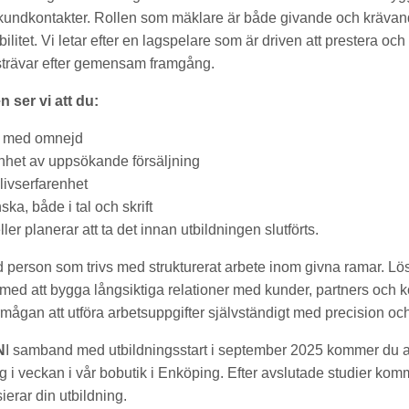
 kundkontakter. Rollen som mäklare är både givande och krävand
bilitet. Vi letar efter en lagspelare som är driven att prestera och
 strävar efter gemensam framgång.
en ser vi att du:
g med omnejd
enhet av uppsökande försäljning
livserfarenhet
ska, både i tal och skrift
ler planerar att ta det innan utbildningen slutförts.
 person som trivs med strukturerat arbete inom givna ramar. Lös
 med att bygga långsiktiga relationer med kunder, partners och 
rmågan att utföra arbetsuppgifter självständigt med precision oc
N
I samband med utbildningsstart i september 2025 kommer du att
 i veckan i vår bobutik i Enköping. Efter avslutade studier komm
erar din utbildning.