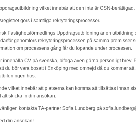
ppdragsutbildning vilket innebär att den inte är CSN-berättigad.
registret görs i samtliga rekryteringsprocesser.
sk Fastighetsförmedlings Uppdragsutbildning är en utbildning
, därför genomförs rekryteringsprocessen på samma premisser so
formation om processens gång får du löpande under processen.
innehålla CV på svenska, bifoga även gärna personligt brev. Bi
tt du bör vara bosatt i Enköping med omnejd då du kommer att a
utbildningen hos.
de vilket innebär att platserna kan komma att tillsättas innan s
 att skicka in din ansökan.
 vänligen kontakta TA-partner Sofia Lundberg på
sofia.lundberg
d din ansökan!