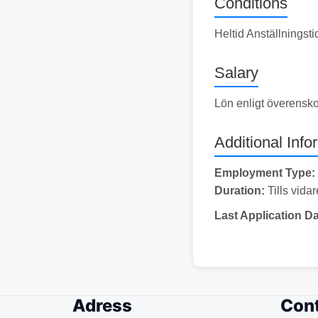
Conditions
Heltid Anställningst
Salary
Lön enligt överensk
Additional Info
Employment Type:
Duration:
Tills vidar
Last Application Da
Adress
Cont