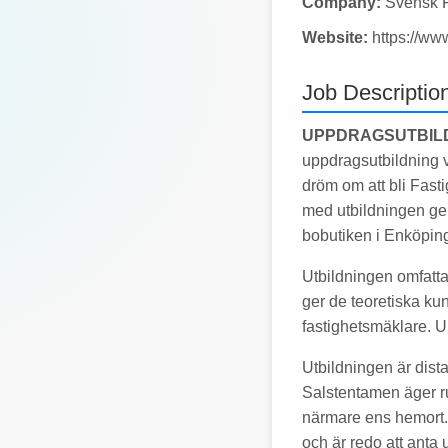
Company:
Svensk F
Website:
https://ww
Job Descriptio
UPPDRAGSUTBILD
uppdragsutbildning v
dröm om att bli Fas
med utbildningen gen
bobutiken i Enköpin
Utbildningen omfatt
ger de teoretiska ku
fastighetsmäklare. Un
Utbildningen är dis
Salstentamen äger ru
närmare ens hemort.
och är redo att ant