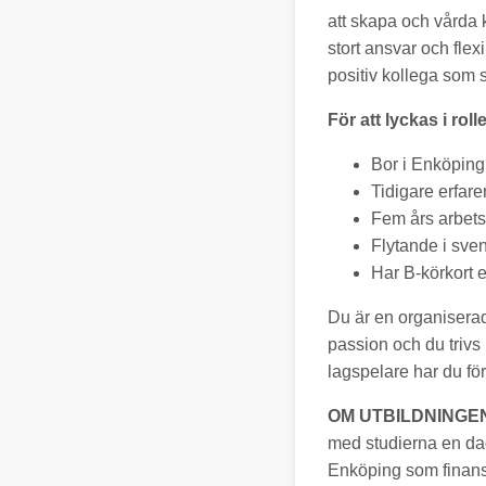
att skapa och vårda
stort ansvar och flexi
positiv kollega som
För att lyckas i roll
Bor i Enköpin
Tidigare erfar
Fem års arbets
Flytande i sven
Har B-körkort el
Du är en organiserad
passion och du trivs
lagspelare har du fö
OM UTBILDNINGE
med studierna en dag
Enköping som finansi