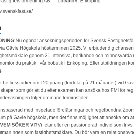
astighetsförmedling AB
Location:
Enköping
w.svenskfast.se/
n
NING:
Nu öppnar ansökningsperioden för Svensk Fastighetsfö
ia Gävle Högskola höstterminen 2025. Vi erbjuder dig chansen a
tighetsmäklare genom 21 intensiva, berikande och minnesvärda m
omför du praktik i vår bobutik i Enköping. Efter utbildningen ko
g.
ar heltidsstudier om 120 poäng (fördelat på 21 månader) vid Gä
nskaper som gör att du efter examen kan ansöka hos FMI för reg
dervisningen följer ordinarie terminstider.
tansbaserad med inspelade föreläsningar och regelbundna Zoom
m på Gävle högskola, men det finns möjlighet att ansöka om at
VEM SÖKER VI?
Vi letar efter en passionerad individ som trivs
a utmaningen som fastighetsmäklare. Du bör vara en relationsb