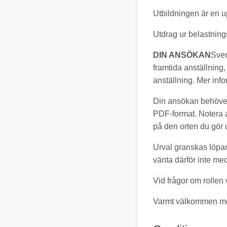
Utbildningen är en u
Utdrag ur belastnings
DIN ANSÖKAN
Sven
framtida anställning
anställning. Mer in
Din ansökan behöver 
PDF-format. Notera a
på den orten du gör 
Urval granskas löpan
vänta därför inte med
Vid frågor om rollen
Varmt välkommen me