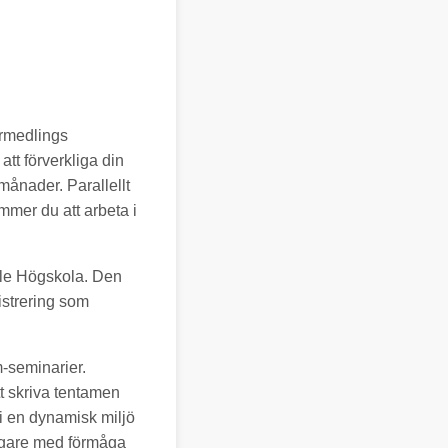
rmedlings
tt förverkliga din
ånader. Parallellt
mmer du att arbeta i
vle Högskola. Den
istrering som
-seminarier.
t skriva tentamen
 i en dynamisk miljö
yggare med förmåga