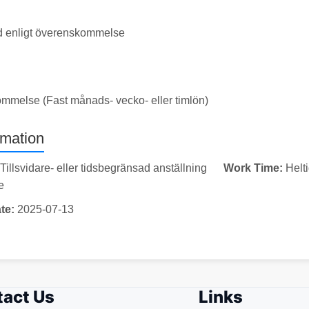
id enligt överenskommelse
ommelse (Fast månads- vecko- eller timlön)
rmation
Tillsvidare- eller tidsbegränsad anställning
Work Time:
Helt
e
te:
2025-07-13
act Us
Links