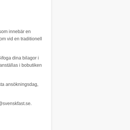
 som innebär en
m vid en traditionell
foga dina bilagor i
nställas i bobutiken
ista ansökningsdag,
@svenskfast.se
.