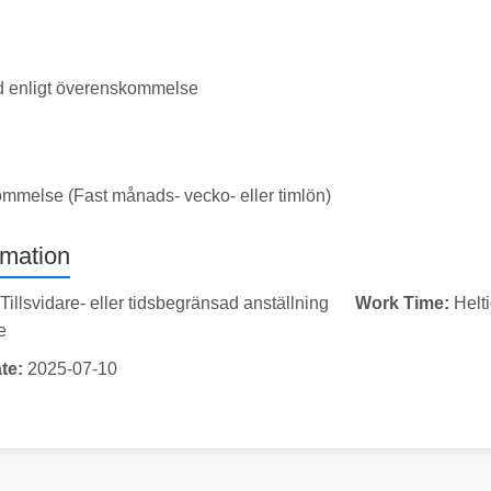
id enligt överenskommelse
ommelse (Fast månads- vecko- eller timlön)
rmation
Tillsvidare- eller tidsbegränsad anställning
Work Time:
Helt
e
te:
2025-07-10