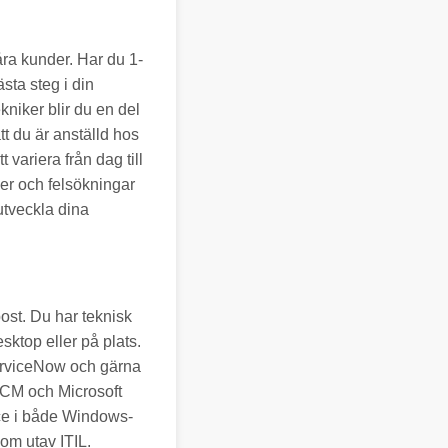
åra kunder. Har du 1-
ästa steg i din
niker blir du en del
tt du är anställd hos
variera från dag till
oner och felsökningar
utveckla dina
post. Du har teknisk
ktop eller på plats.
ServiceNow och gärna
CCM och Microsoft
ice i både Windows-
om utav ITIL.