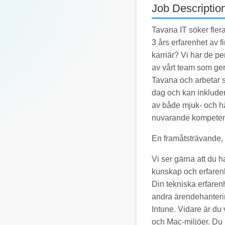
Job Descriptio
Tavana IT söker fler
3 års erfarenhet av fi
karriär? Vi har de p
av vårt team som ger 
Tavana och arbetar s
dag och kan inkludera
av både mjuk- och hå
nuvarande kompete
En framåtsträvande, 
Vi ser gärna att du h
kunskap och erfarenh
Din tekniska erfaren
andra ärendehanteri
Intune. Vidare är du
och Mac-miljöer. Du 