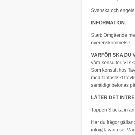
Svenska och engelsk
INFORMATION:
Start: Omgående med
överenskommelse
VARFÖR SKA DU 
våra konsulter. Vi sk
Som konsult hos Tav
med fantastiskt trevli
samtidigt belönas på 
LÅTER DET INTR
Toppen Skicka in ans
Har du frågor gälland
info@tavana.se
. Vän