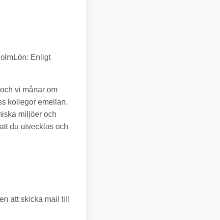
olmLön: Enligt
et och vi månar om
oss kollegor emellan.
iska miljöer och
l att du utvecklas och
!
 att skicka mail till