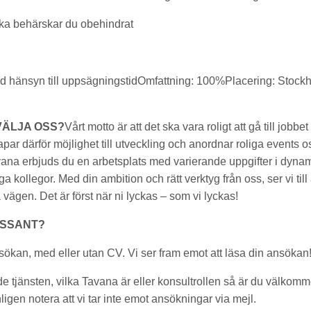
a behärskar du obehindrat
 hänsyn till uppsägningstidOmfattning: 100%Placering: Stockh
VÄLJA OSS?
Vårt motto är att det ska vara roligt att gå till jobb
apar därför möjlighet till utveckling och anordnar roliga events 
ana erbjuds du en arbetsplats med varierande uppgifter i dynam
ga kollegor. Med din ambition och rätt verktyg från oss, ser vi til
vägen. Det är först när ni lyckas – som vi lyckas!
ESSANT?
ökan, med eller utan CV. Vi ser fram emot att läsa din ansökan
e tjänsten, vilka Tavana är eller konsultrollen så är du välkommen
ligen notera att vi tar inte emot ansökningar via mejl.