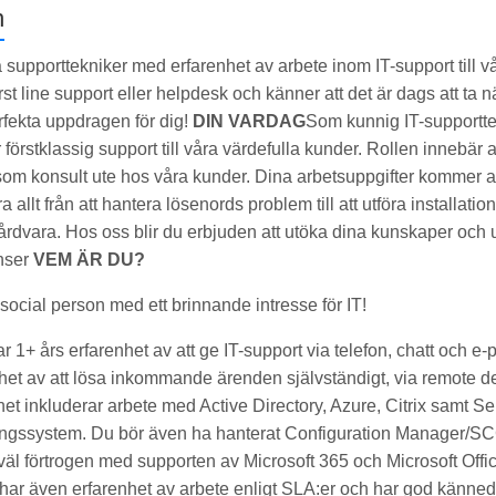
n
a supporttekniker med erfarenhet av arbete inom IT-support till v
rst line support eller helpdesk och känner att det är dags att ta n
erfekta uppdragen för dig!
DIN VARDAG
Som kunnig IT-supporttek
förstklassig support till våra värdefulla kunder. Rollen innebär a
om konsult ute hos våra kunder. Dina arbetsuppgifter kommer att 
 allt från att hantera lösenords problem till att utföra installati
rdvara. Hos oss blir du erbjuden att utöka dina kunskaper och 
nser
VEM ÄR DU?
social person med ett brinnande intresse för IT!
ar 1+ års erfarenhet av att ge IT-support via telefon, chatt och e-
et av att lösa inkommande ärenden självständigt, via remote des
het inkluderar arbete med Active Directory, Azure, Citrix samt 
ngssystem. Du bör även ha hanterat Configuration Manager/S
 väl förtrogen med supporten av Microsoft 365 och Microsoft Off
har även erfarenhet av arbete enligt SLA:er och har god känned