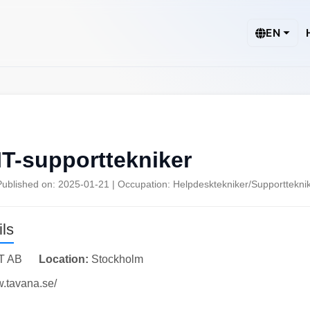
EN
IT-supporttekniker
Published on: 2025-01-21 | Occupation: Helpdesktekniker/Supporttekni
ls
T AB
Location:
Stockholm
w.tavana.se/