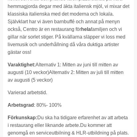
hemmagjorda degar med äkta italiensk mjöl, vi mixar det
klassiska italienska med det moderna och lokala.
Självklart har vi även barnbuffé och annat på menyn
också, Centro är en restaurang för
hela
familjen och vi
gillar när sorlet stiger. På kvällarna släpper vi loss med
livemusik och underhållning då våra duktiga artister
gästar oss!
Varaktighet:
Alternativ 1: Mitten av juni till mitten av
augusti (10 veckor)Alternativ 2: Mitten av juli till mitten
av augusti (5 veckor)
Varierad arbetstid.
Arbetsgrad
: 80%- 100%
Förkunskap:
Du ska ha tidigare erfarenhet av att arbeta
i restaurang eller liknande arbete.Du kommer att
genomgå en serviceutbilning & HLR-utbildning på plats.