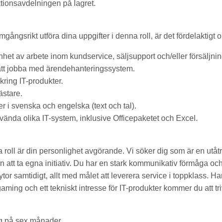
tionsavdelningen på lagret.
mgångsrikt utföra dina uppgifter i denna roll, är det fördelaktigt 
nhet av arbete inom kundservice, säljsupport och/eller försäljnin
att jobba med ärendehanteringssystem.
kring IT-produkter.
ästare.
 i svenska och engelska (text och tal).
vända olika IT-system, inklusive Officepaketet och Excel.
na roll är din personlighet avgörande. Vi söker dig som är en utå
att ta egna initiativ. Du har en stark kommunikativ förmåga och 
ytor samtidigt, allt med målet att leverera service i toppklass. H
gaming och ett tekniskt intresse för IT-produkter kommer du att tr
g på sex månader.