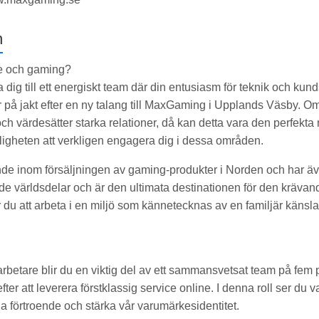
n
ce och gaming?
a dig till ett energiskt team där din entusiasm för teknik och kun
r på jakt efter en ny talang till MaxGaming i Upplands Väsby. Om
h värdesätter starka relationer, då kan detta vara den perfekta m
jligheten att verkligen engagera dig i dessa områden.
e inom försäljningen av gaming-produkter i Norden och har äve
de världsdelar och är den ultimata destinationen för den kräva
du att arbeta i en miljö som kännetecknas av en familjär känsl
etare blir du en viktig del av ett sammansvetsat team på fem p
fter att leverera förstklassig service online. I denna roll ser du
ga förtroende och stärka vår varumärkesidentitet.