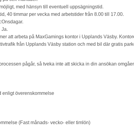
möjligt, med hänsyn till eventuell uppsägningstid.
tid, 40 timmar per vecka med arbetstider från 8.00 till 17.00.
:
Onsdagar.
:
Ja.
r att arbeta på MaxGamings kontor i Upplands Väsby. Kontoret ä
tivtrafik från Upplands Väsby station och med bil där gratis park
sprocessen pågår, så tveka inte att skicka in din ansökan omgåe
id enligt överenskommelse
ommelse (Fast månads- vecko- eller timlön)