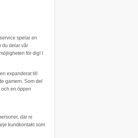
dservice spelar en
 du delar vår
öjligheten för dig! I
n expanderat till
nde gamern. Som del
a och en öppen
ersoner, där ni
 varje kundkontakt som