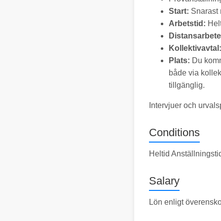
Start:
Snarast 
Arbetstid:
Hel
Distansarbete
Kollektivavtal
Plats:
Du komme
både via kollek
tillgänglig.
Intervjuer och urval
Conditions
Heltid Anställningst
Salary
Lön enligt överensk