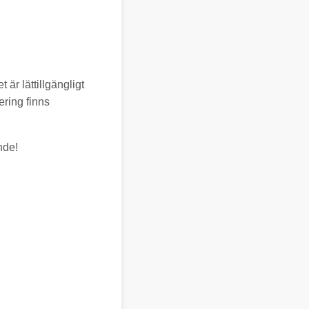
r lättillgängligt
ering finns
nde!