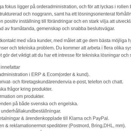
 fokus ligger på orderadministration, och för att lyckas i rollen
strukturerad och noggrann, samt ha ett lösningsorienterat förhåll
positiv inställning till förändringar och en stark vilja att utvecklas
lad av framåtanda, gemenskap och snabba beslutsvägar.
ektkontakt med våra kunder, med målet att ge dem bästa möjliga h
anser och tekniska problem. Du kommer att arbeta i flera olika sy
 gör det viktigt att du har ett intresse för tekniska lösningar och
innefattar
dministration i ERP & Ecom(order & kund).
rivat- och företagskundärendenvia e-post, telefon och chatt.
ka frågor kring produkter.
ormation om produkter.
enden på både svenska och engelska.
underhållakundbeställningar.
etalningar & ärendenkopplade till Klarna och PayPal.
n & reklamationermot speditörer (Postnord, Bring,DHL, mm).