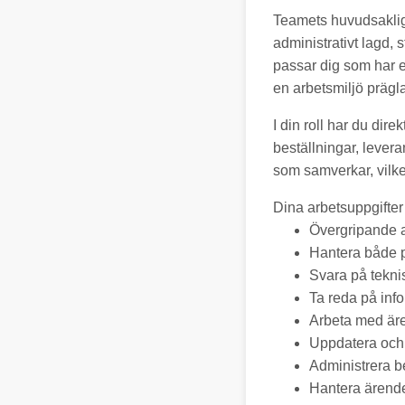
Teamets huvudsakliga
administrativt lagd, 
passar dig som har en 
en arbetsmiljö präg
I din roll har du dir
beställningar, lever
som samverkar, vilket
Dina arbetsuppgifter 
Övergripande a
Hantera både p
Svara på teknis
Ta reda på inf
Arbeta med är
Uppdatera och 
Administrera b
Hantera ärende