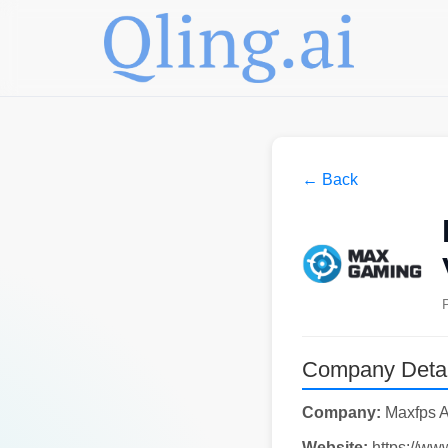
← Back
Company Detai
Company:
Maxfps 
Website:
https://w