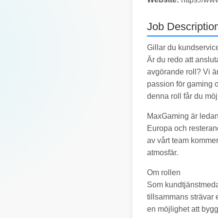
Job Descriptio
Gillar du kundservi
Är du redo att anslut
avgörande roll? Vi ä
passion för gaming oc
denna roll får du mö
MaxGaming är ledand
Europa och resteran
av vårt team kommer 
atmosfär.
Om rollen
Som kundtjänstmedarb
tillsammans strävar e
en möjlighet att byg