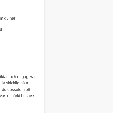
om du har:
g.
triktad och engagerad
är skicklig på att
ar du dessutom ett
ivas utmärkt hos oss.