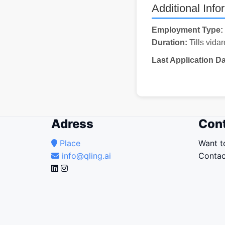
Additional Info
Employment Type:
Duration:
Tills vidar
Last Application Da
Adress
Cont
Place
Want t
info@qling.ai
Contac