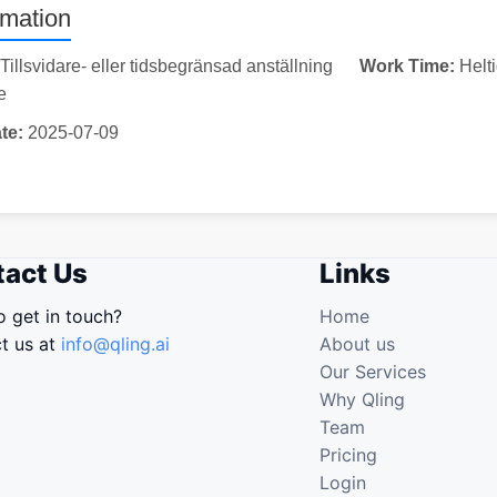
rmation
Tillsvidare- eller tidsbegränsad anställning
Work Time:
Helt
e
te:
2025-07-09
act Us
Links
o get in touch?
Home
t us at
info@qling.ai
About us
Our Services
Why Qling
Team
Pricing
Login