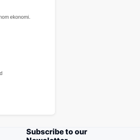
 inom ekonomi.
id
Subscribe to our