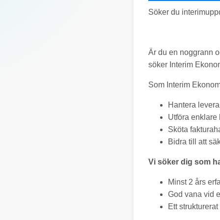
Söker du interimuppd
Är du en noggrann oc
söker Interim Ekonom
Som Interim Ekonomi
Hantera levera
Utföra enklare
Sköta fakturah
Bidra till att 
Vi söker dig som ha
Minst 2 års er
God vana vid 
Ett strukturera