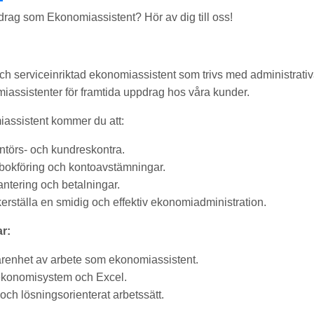
rag som Ekonomiassistent? Hör av dig till oss!
h serviceinriktad ekonomiassistent som trivs med administrativ
iassistenter för framtida uppdrag hos våra kunder.
assistent kommer du att:
ntörs- och kundreskontra.
 bokföring och kontoavstämningar.
antering och betalningar.
säkerställa en smidig och effektiv ekonomiadministration.
r:
farenhet av arbete som ekonomiassistent.
ekonomisystem och Excel.
t och lösningsorienterat arbetssätt.