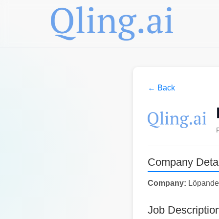
← Back
Company Detai
Company:
Löpande 
Job Descriptio