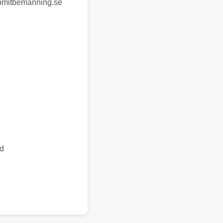
bmitbemanning.se
id