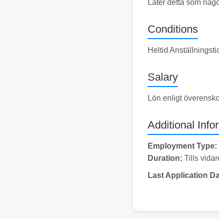
Låter detta som någo
Conditions
Heltid Anställningst
Salary
Lön enligt överensk
Additional Info
Employment Type:
Duration:
Tills vidar
Last Application Da