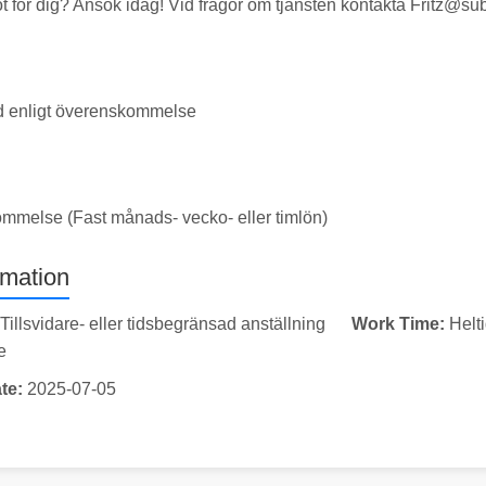
t för dig? Ansök idag! Vid frågor om tjänsten kontakta F
ritz@su
id enligt överenskommelse
ommelse (Fast månads- vecko- eller timlön)
rmation
Tillsvidare- eller tidsbegränsad anställning
Work Time:
Helt
e
te:
2025-07-05