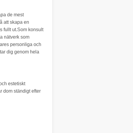
kapa de mest
på att skapa en
s fullt ut.Som konsult
lla nätverk som
etares personliga och
ttar dig genom hela
ch estetiskt
r dom ständigt efter