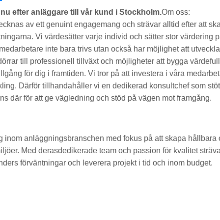
nu efter anläggare till vår kund i Stockholm.
Om oss:
cknas av ett genuint engagemang och strävar alltid efter att s
ingarna. Vi värdesätter varje individ och sätter stor värdering 
medarbetare inte bara trivs utan också har möjlighet att utveckla
rar till professionell tillväxt och möjligheter att bygga värdefu
llgång för dig i framtiden. Vi tror på att investera i våra medarb
kling. Därför tillhandahåller vi en dedikerad konsultchef som stö
nns där för att ge vägledning och stöd på vägen mot framgång.
ag inom anläggningsbranschen med fokus på att skapa hållbara o
iljöer. Med derasdedikerade team och passion för kvalitet sträva
unders förväntningar och leverera projekt i tid och inom budget.