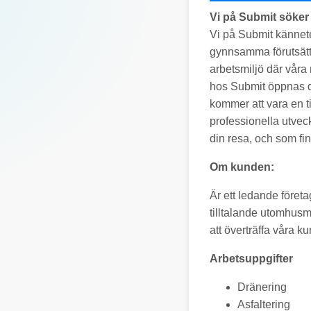
Vi på Submit söker 
Vi på Submit kännete
gynnsamma förutsättn
arbetsmiljö där våra 
hos Submit öppnas dör
kommer att vara en ti
professionella utvec
din resa, och som fi
Om kunden:
Är ett ledande föret
tilltalande utomhusm
att överträffa våra k
Arbetsuppgifter
Dränering
Asfaltering