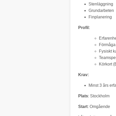
Stenläggning
Grundarbeten
Finplanering
Profil:
Erfarenhe
Förmåga a
Fysiskt k
Teamspel
Körkort (B
Krav:
Minst 3 års erf
Plats
: Stockholm
Start
: Omgående