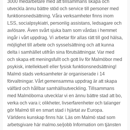
3000 medarbetare med att tillsammans skapa och
utveckla ännu bättre stöd och service till personer med
funktionsnedsättning. Våra verksamheter finns inom
LSS, socialpsykiatri, personlig assistans, ledsagare och
avlösare. Även svårt sjuka barn som vårdas i hemmet
ingår i vårt uppdrag. Vi arbetar för allas rätt till god hälsa,
möjlighet till arbete och sysselsättning och att kunna
delta i samhället utifrån sina förutsättningar. Var med
och skapa ett meningsfullt och gott liv för Malmöbor med
psykisk, intellektuell eller fysisk funktionsnedsättning!
Malmö stads verksamheter är organiserade i 14
förvaltningar. Vårt gemensamma uppdrag är att skapa
välfärd och hållbar samhällsutveckling. Tillsammans
med Malmöborna utvecklar vi en ännu bättre stad att bo,
verka och vara i; olikheter, livserfarenheter och talanger
gör Malmö till en smart stad i hjärtat av Europa.
Världens kunskap finns här. Läs om Malmö stad som
arbetsgivare här malmo.se/jobb Information om tjänsten