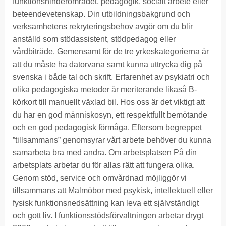
funktionshinderområdet, pedagogik, socialt arbete eller
beteendevetenskap. Din utbildningsbakgrund och
verksamhetens rekryteringsbehov avgör om du blir
anställd som stödassistent, stödpedagog eller
vårdbiträde. Gemensamt för de tre yrkeskategorierna är
att du måste ha datorvana samt kunna uttrycka dig på
svenska i både tal och skrift. Erfarenhet av psykiatri och
olika pedagogiska metoder är meriterande likaså B-
körkort till manuellt växlad bil. Hos oss är det viktigt att
du har en god människosyn, ett respektfullt bemötande
och en god pedagogisk förmåga. Eftersom begreppet
”tillsammans” genomsyrar vårt arbete behöver du kunna
samarbeta bra med andra. Om arbetsplatsen På din
arbetsplats arbetar du för allas rätt att fungera olika.
Genom stöd, service och omvårdnad möjliggör vi
tillsammans att Malmöbor med psykisk, intellektuell eller
fysisk funktionsnedsättning kan leva ett självständigt
och gott liv. I funktionsstödsförvaltningen arbetar drygt