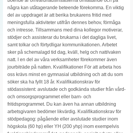
boende är omvårdnadsinsatserna omfattande och på
några kan utåtagerande beteende förekomma. En viktig
del av uppdraget är att berika brukarens fritid med
meningsfulla aktiviteter utifrån dennes behov, förmåga
och intresse. Tillsammans med dina kollegor motiverar,
stödjer och assisterar du brukarna i det dagliga livet,
samt tolkar och förtydligar kommunikationen. Arbetet
sker på schemalagd tid dag, kväll, helg och natt/vaken
natt. I en del av våra verksamheter förekommer även
jourbiträde på natten. Kvalifikationer För att arbeta hos
oss krävs minst en gymnasial utbildning och att du som
söker ska ha fyllt 18 år. Kvalifikationskrav för
stödassistent: avslutade och godkända studier från vård-
och omsorgsprogrammet eller barn- och
fritidsprogrammet. Du kan även ha annan utbildning
arbetsgivaren bedömer likvärdig. Kvalifikationskrav för
stödpedagog: pågående eller avslutade studier inom
högskola (60 hp) eller YH (200 yhp) inom exempelvis