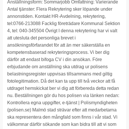
Anställningsform: Sommarjobb Omfattning: Varierande
Antal tjänster: Flera Rekrytering sker löpande under
annonstiden. Kontakt HR-Avdelning, rekrytering,
tel:0766-213088 Facklig företrädare Kommunal Sektion
4, tel: 040-345504 Övrigt I denna rekrytering har vi valt
att utesluta det personliga brevet i
ansökningsförfarandet för att än mer säkerställa en
kompetensbaserad rekryteringsprocess. Vi ber dig
därför att endast bifoga CV i din ansökan. Före
erbjudande om anställning ska utdrag ur polisens
belastningsregister uppvisas tillsammans med giltig
fotolegitimation. Då det kan ta upp till två veckor att få
utdraget hemskickat ber vi dig att förbereda detta redan
nu. Beställningen gör du hos polisen via länken nedan:
Kontrollera egna uppgifter, e-tjänst | Polismyndigheten
(polisen.se) Malmö stad strävar efter att medarbetarna
ska representera den mångfald som finns i vår stad. Vi
välkomnar därför sökande som kan bidra till att vi som