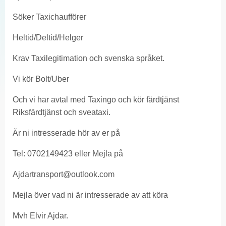
Söker Taxichaufförer
Heltid/Deltid/Helger
Krav Taxilegitimation och svenska språket.
Vi kör Bolt/Uber
Och vi har avtal med Taxingo och kör färdtjänst
Riksfärdtjänst och sveataxi.
Är ni intresserade hör av er på
Tel: 0702149423 eller Mejla på
A
jdartransport@outlook.com
Mejla över vad ni är intresserade av att köra
Mvh Elvir Ajdar.