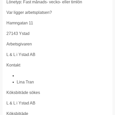
Lönetyp: Fast månads- vecko- eller timlön
Var ligger arbetsplatsen?
Hamngatan 11
27143 Ystad
Arbetsgivaren
L & L i Ystad AB
Kontakt
Lina Tran
Köksbiträde sökes
L & L i Ystad AB
Köksbiträde