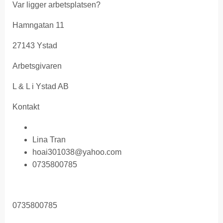
Var ligger arbetsplatsen?
Hamngatan 11
27143 Ystad
Arbetsgivaren
L & L i Ystad AB
Kontakt
Lina Tran
hoai301038@yahoo.com
0735800785
0735800785