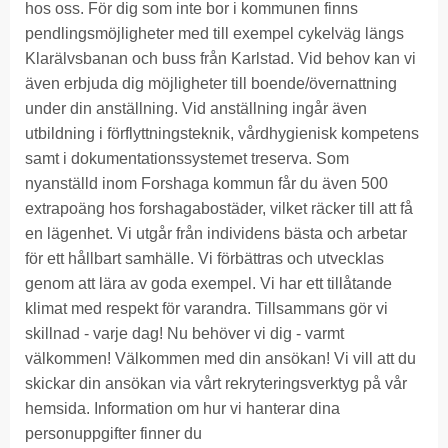
hos oss. För dig som inte bor i kommunen finns
pendlings­möjligheter med till exempel cykelväg längs
Klarälvsbanan och buss från Karlstad. Vid behov kan vi
även erbjuda dig möjligheter till boende/övernattning
under din anställning. Vid anställning ingår även
utbildning i förflyttningsteknik, vårdhygienisk kompetens
samt i dokumentationssystemet treserva. Som
nyanställd inom Forshaga kommun får du även 500
extrapoäng hos forshagabostäder, vilket räcker till att få
en lägenhet. Vi utgår från individens bästa och arbetar
för ett hållbart samhälle. Vi förbättras och utvecklas
genom att lära av goda exempel. Vi har ett tillåtande
klimat med respekt för varandra. Tillsammans gör vi
skillnad - varje dag! Nu behöver vi dig - varmt
välkommen! Välkommen med din ansökan! Vi vill att du
skickar din ansökan via vårt rekryteringsverktyg på vår
hemsida. Information om hur vi hanterar dina
personuppgifter finner du