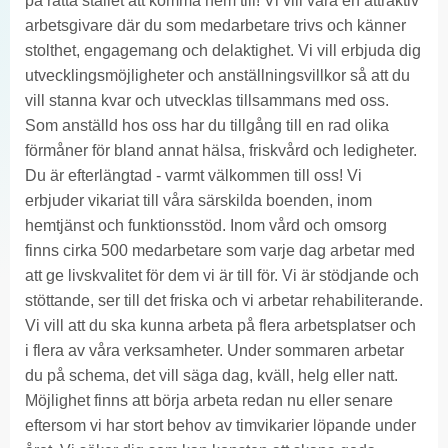
på rätta stället att komma hem till! Vi vill vara en attraktiv
arbetsgivare där du som medarbetare trivs och känner
stolthet, engagemang och delaktighet. Vi vill erbjuda dig
utvecklingsmöjligheter och anställningsvillkor så att du
vill stanna kvar och utvecklas tillsammans med oss.
Som anställd hos oss har du tillgång till en rad olika
förmåner för bland annat hälsa, friskvård och ledigheter.
Du är efterlängtad - varmt välkommen till oss! Vi
erbjuder vikariat till våra särskilda boenden, inom
hemtjänst och funktionsstöd. Inom vård och omsorg
finns cirka 500 medarbetare som varje dag arbetar med
att ge livskvalitet för dem vi är till för. Vi är stödjande och
stöttande, ser till det friska och vi arbetar rehabiliterande.
Vi vill att du ska kunna arbeta på flera arbetsplatser och
i flera av våra verksamheter. Under sommaren arbetar
du på schema, det vill säga dag, kväll, helg eller natt.
Möjlighet finns att börja arbeta redan nu eller senare
eftersom vi har stort behov av timvikarier löpande under