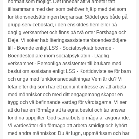
normalt som möjligt. Det innebär att vi arbetar tätt
tillsammans med den som behöver hjälp med det som
funktionsnedsättningen begränsar. Stödet ges både på
grupp-servicebostad, i den enskildes hem eller på
daglig verksamhet och finns på två orter Forshaga och
Deje. Vi söker habiliteringsassistenter/boendestödjare
till - Boende enligt LSS - Socialpsykiatriboende -
Boendestödjare inom socialpsykiatrin - Daglig
verksamhet - Personliga assistenter till brukare med
beslut om assistans enligt LSS - Korttidsvistelse för barn
och unga med funktionsnedsättningar Vem är du? Vi
letar efter dig som har ett genuint intresse av att arbeta
med människor och med ditt engagemang skapar en
trygg och välbefinnande vardag för vårdtagarna. Vi ser
att du har en förmåga att ta egna beslut och tar ansvar
för dina uppgifter. God samarbetsförmåga är avgörande.
Vi värdesätter din förmåga att arbeta smidigt och lyhört
med andra människor. Du är lugn, uppmärksam och har