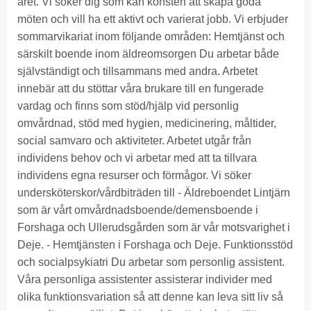
året. Vi söker dig som kan konsten att skapa goda
möten och vill ha ett aktivt och varierat jobb. Vi erbjuder
sommarvikariat inom följande områden: Hemtjänst och
särskilt boende inom äldreomsorgen Du arbetar både
självständigt och tillsammans med andra. Arbetet
innebär att du stöttar våra brukare till en fungerade
vardag och finns som stöd/hjälp vid personlig
omvårdnad, stöd med hygien, medicinering, måltider,
social samvaro och aktiviteter. Arbetet utgår från
individens behov och vi arbetar med att ta tillvara
individens egna resurser och förmågor. Vi söker
undersköterskor/vårdbiträden till - Äldreboendet Lintjärn
som är vårt omvårdnadsboende/demensboende i
Forshaga och Ullerudsgården som är vår motsvarighet i
Deje. - Hemtjänsten i Forshaga och Deje. Funktionsstöd
och socialpsykiatri Du arbetar som personlig assistent.
Våra personliga assistenter assisterar individer med
olika funktionsvariation så att denne kan leva sitt liv så