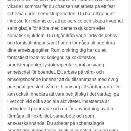
vikarie i sommar får du chansen att arbeta på ett fast
schema under semesterperioden. Du har ett genuint
intresse för människor, att ge service och skapa trygghet
samt glädje för äldre med demenssjukdom eller
somatisk sjukdom. Du utgår ifrån varje individs behov
och förutsättningar samt har en förmåga att prioritera
dina arbetsuppgifter. Runt omkring dig har du ett
fantastiskt team av kollegor, sjuksköterskor,
arbetsterapeuter, fysioterapeuter samt ansvarig
enhetschef för boendet. Ett arbete på vård- och
omsorgsboende innebär att du tillsammans med övrig
personal ger stöd, vård och omsorg till vårdtagarna. Det
kan också innebära att vara behjälplig i det vardagliga
livet och vid olika sociala aktiviteter. Insatserna är
individuellt planerade och du får användning av din
förmåga till flexibilitet, samarbete och som
ansvarskännande. Du arbetar på schemalagda
arbetstider under dagtid, kväll eller nattid, vardag som