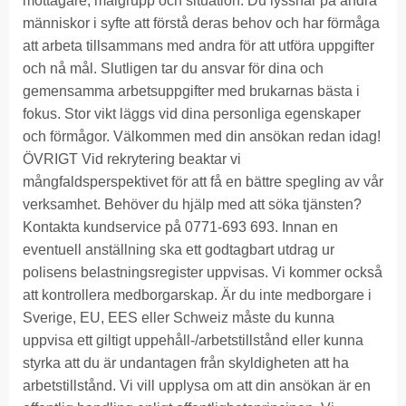
mottagare, målgrupp och situation. Du lyssnar på andra
människor i syfte att förstå deras behov och har förmåga
att arbeta tillsammans med andra för att utföra uppgifter
och nå mål. Slutligen tar du ansvar för dina och
gemensamma arbetsuppgifter med brukarnas bästa i
fokus. Stor vikt läggs vid dina personliga egenskaper
och förmågor. Välkommen med din ansökan redan idag!
ÖVRIGT Vid rekrytering beaktar vi
mångfaldsperspektivet för att få en bättre spegling av vår
verksamhet. Behöver du hjälp med att söka tjänsten?
Kontakta kundservice på 0771-693 693. Innan en
eventuell anställning ska ett godtagbart utdrag ur
polisens belastningsregister uppvisas. Vi kommer också
att kontrollera medborgarskap. Är du inte medborgare i
Sverige, EU, EES eller Schweiz måste du kunna
uppvisa ett giltigt uppehåll-/arbetstillstånd eller kunna
styrka att du är undantagen från skyldigheten att ha
arbetstillstånd. Vi vill upplysa om att din ansökan är en