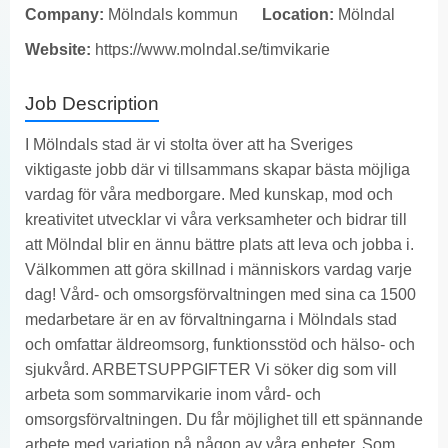
Company:
Mölndals kommun
Location:
Mölndal
Website:
https://www.molndal.se/timvikarie
Job Description
I Mölndals stad är vi stolta över att ha Sveriges
viktigaste jobb där vi tillsammans skapar bästa möjliga
vardag för våra medborgare. Med kunskap, mod och
kreativitet utvecklar vi våra verksamheter och bidrar till
att Mölndal blir en ännu bättre plats att leva och jobba i.
Välkommen att göra skillnad i människors vardag varje
dag! Vård- och omsorgsförvaltningen med sina ca 1500
medarbetare är en av förvaltningarna i Mölndals stad
och omfattar äldreomsorg, funktionsstöd och hälso- och
sjukvård. ARBETSUPPGIFTER Vi söker dig som vill
arbeta som sommarvikarie inom vård- och
omsorgsförvaltningen. Du får möjlighet till ett spännande
arbete med variation på någon av våra enheter. Som