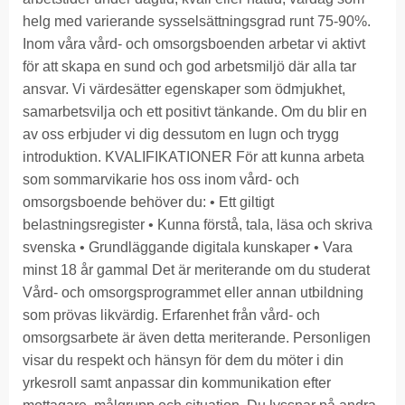
helg med varierande sysselsättningsgrad runt 75-90%.
Inom våra vård- och omsorgsboenden arbetar vi aktivt
för att skapa en sund och god arbetsmiljö där alla tar
ansvar. Vi värdesätter egenskaper som ödmjukhet,
samarbetsvilja och ett positivt tänkande. Om du blir en
av oss erbjuder vi dig dessutom en lugn och trygg
introduktion. KVALIFIKATIONER För att kunna arbeta
som sommarvikarie hos oss inom vård- och
omsorgsboende behöver du: • Ett giltigt
belastningsregister • Kunna förstå, tala, läsa och skriva
svenska • Grundläggande digitala kunskaper • Vara
minst 18 år gammal Det är meriterande om du studerat
Vård- och omsorgsprogrammet eller annan utbildning
som prövas likvärdig. Erfarenhet från vård- och
omsorgsarbete är även detta meriterande. Personligen
visar du respekt och hänsyn för dem du möter i din
yrkesroll samt anpassar din kommunikation efter