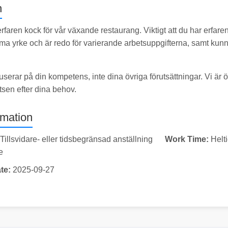
n
rfaren kock för vår växande restaurang. Viktigt att du har erfare
a yrke och är redo för varierande arbetsuppgifterna, samt kunn
userar på din kompetens, inte dina övriga förutsättningar. Vi är 
atsen efter dina behov.
rmation
Tillsvidare- eller tidsbegränsad anställning
Work Time:
Helt
e
te:
2025-09-27