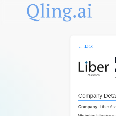
← Back
Company Detai
Company:
Liber As
Website:
http://www