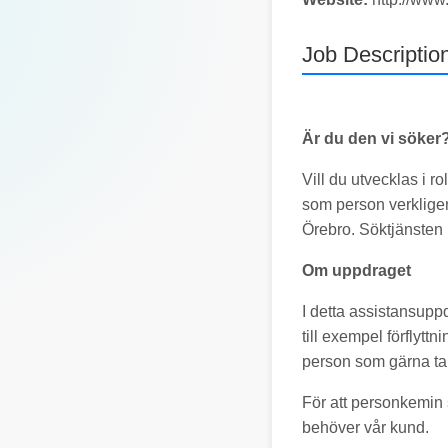
Job Descriptio
Är du den vi söker
Vill du utvecklas i r
som person verkligen 
Örebro. Söktjänsten 
Om uppdraget
I detta assistansupp
till exempel förflyttn
person som gärna tar 
För att personkemin s
behöver vår kund.