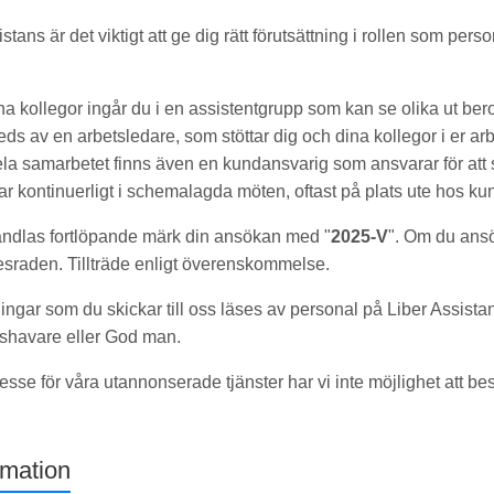
tans är det viktigt att ge dig rätt förutsättning i rollen som perso
 kollegor ingår du i en assistentgrupp som kan se olika ut be
eds av en arbetsledare, som stöttar dig och dina kollegor i er a
a samarbetet finns även en kundansvarig som ansvarar för att 
ar kontinuerligt i schemalagda möten, oftast på plats ute hos ku
ndlas fortlöpande märk din ansökan med "
2025-V
". Om du ansö
sraden. Tillträde enligt överenskommelse.
gar som du skickar till oss läses av personal på Liber Assist
shavare eller God man.
ntresse för våra utannonserade tjänster har vi inte möjlighet att be
rmation