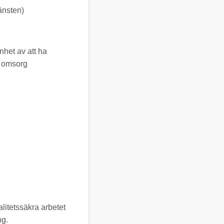
änsten)
nhet av att ha
& omsorg
alitetssäkra arbetet
ng.