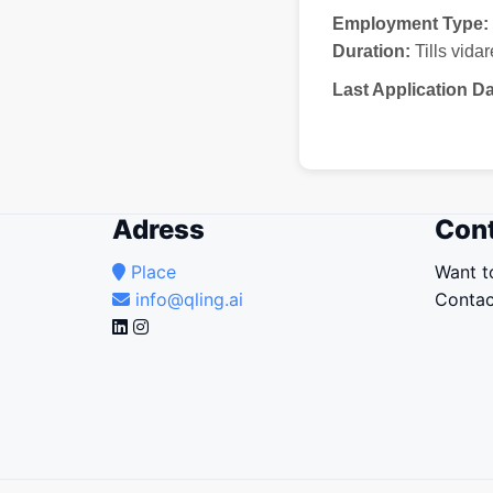
Employment Type:
Duration:
Tills vidar
Last Application Da
Adress
Cont
Place
Want t
info@qling.ai
Contac