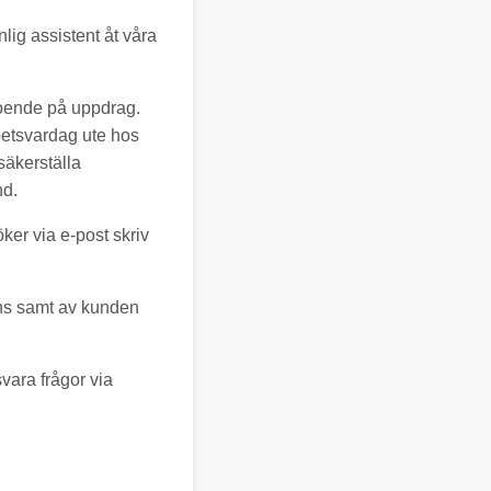
nlig assistent åt våra
roende på uppdrag.
rbetsvardag ute hos
säkerställa
nd.
ker via e-post skriv
ans samt av kunden
svara frågor via