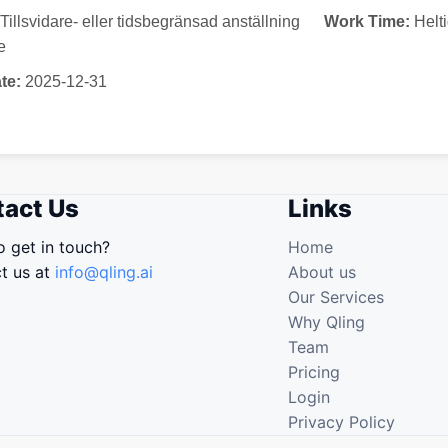
Tillsvidare- eller tidsbegränsad anställning
Work Time:
Helt
e
te:
2025-12-31
act Us
Links
o get in touch?
Home
t us at
info@qling.ai
About us
Our Services
Why Qling
Team
Pricing
Login
Privacy Policy