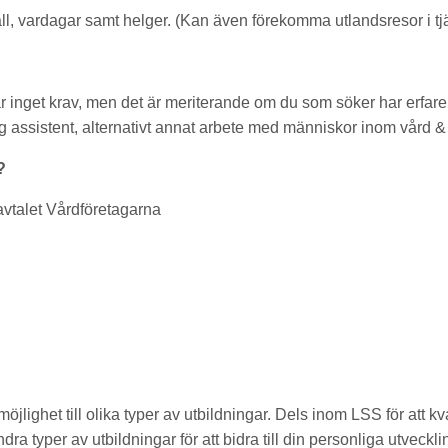
äll, vardagar samt helger. (Kan även förekomma utlandsresor i tj
är inget krav, men det är meriterande om du som söker har erfare
g assistent, alternativt annat arbete med människor inom vård 
?
vavtalet Vårdföretagarna
öjlighet till olika typer av utbildningar. Dels inom LSS för att kv
ra typer av utbildningar för att bidra till din personliga utveckli