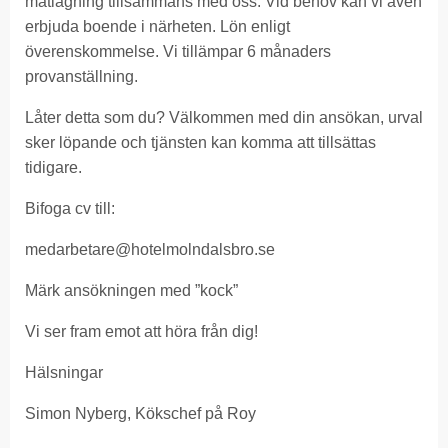
matlagning tillsammans med oss. Vid behov kan vi även
erbjuda boende i närheten. Lön enligt
överenskommelse. Vi tillämpar 6 månaders
provanställning.
Låter detta som du? Välkommen med din ansökan, urval
sker löpande och tjänsten kan komma att tillsättas
tidigare.
Bifoga cv till:
medarbetare@hotelmolndalsbro.se
Märk ansökningen med ”kock”
Vi ser fram emot att höra från dig!
Hälsningar
Simon Nyberg, Kökschef på Roy