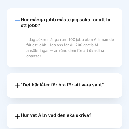
Hur många jobb måste jag söka för att få
ett jobb?
I dag söker många runt 100 jobb utan AI innan de
får ett jobb. Hos oss får du 200 gratis AI-
ansökningar — använd dem för att öka dina
chanser.
”Det här låter för bra för att vara sant”
Vi förstår skepsisen. Men så här funkar det: vår
AI läser varje annons och anpassar
din
verkliga
erfarenhet till det arbetsgivaren söker. Det är
inte spam — det är din berättelse, bättre
berättad. Ingen hake: vi säljer inte din data och
Hur vet AI:n vad den ska skriva?
inga dolda avgifter tillkommer. Du får 200 gratis
Vår AI är tränad på mängder av jobbannonser och
ansökningar eftersom vi tror att du får intervjuer
framgångsrika ansökningar. Den analyserar språk